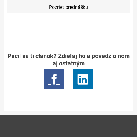
Pozrieť prednášku
Páčil sa ti článok? Zdieľaj ho a povedz o ňom
aj ostatným