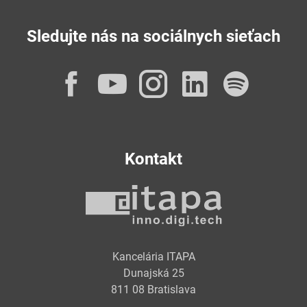
Sledujte nás na sociálnych sieťach
Facebook
YouTube
Instagram
LinkedI
Spot
Kontakt
Kancelária ITAPA
Dunajská 25
811 08 Bratislava