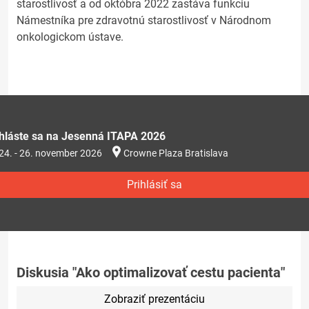
starostlivosť a od októbra 2022 zastáva funkciu
Námestníka pre zdravotnú starostlivosť v Národnom
onkologickom ústave.
ihláste sa na Jesenná ITAPA 2026
24. - 26. november 2026
Crowne Plaza Bratislava
Prihlásiť sa
Diskusia "Ako optimalizovať cestu pacienta"
Zobraziť prezentáciu