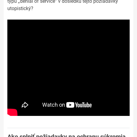
typu „denial of service“ v dôsledku tejto požiadavky
utopistický?
Ako splniť požiadavky na ochranu súkromia