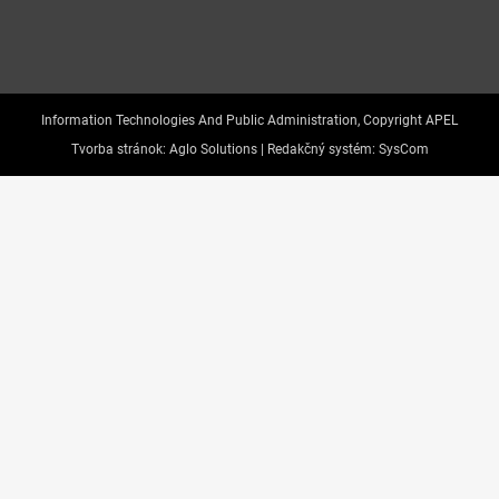
Information Technologies And Public Administration, Copyright APEL
Tvorba stránok:
Aglo Solutions |
Redakčný systém:
SysCom