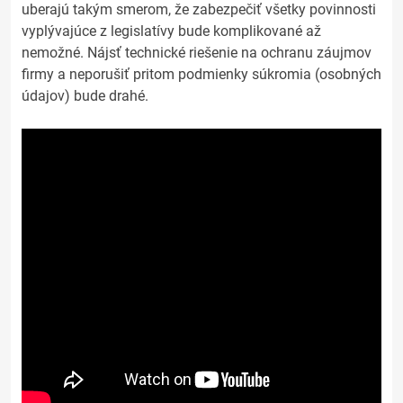
uberajú takým smerom, že zabezpečiť všetky povinnosti
vyplývajúce z legislatívy bude komplikované až
nemožné. Nájsť technické riešenie na ochranu záujmov
firmy a neporušiť pritom podmienky súkromia (osobných
údajov) bude drahé.