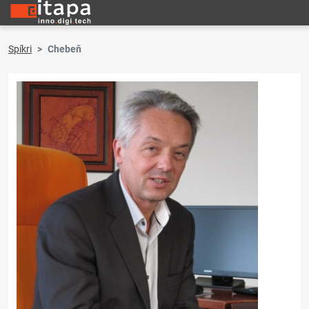
Spíkri
Chebeň