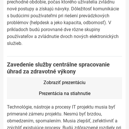
prechodné obdobie, počas ktorého užívatelia zvládnu
nové postupy a získajú návyky. Dôležitosť komunikácie
s budúcimi používateľmi pri riešení prevádzkových
problémov (helpdesk a jeko kapacita, odbornosť). V
príkladoch budú porovnané dve rôzne skupiny
používateľov a zvládnutie dvoch nových elektronických
služieb.
Zavedenie služby centrálne spracovanie
úhrad za zdravotné výkony
Zobraziť prezentáciu
Prezentácia na stiahnutie
Technológie, nástroje a procesy IT projektu musia byť
primerané zámeru projektu. Nesmú byť brzdou,
obmedzením, spomalením. Musia zlepšiť, zefektívniť a
zrýchliť existujúce procesy. Budú zdôraznené rozdiely pri