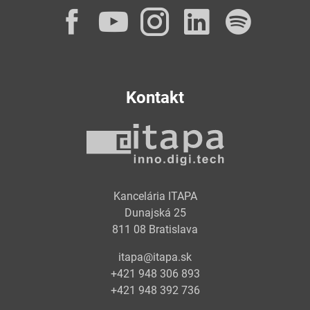
Facebook
YouTube
Instagram
LinkedI
Spot
Kontakt
Kancelária ITAPA
Dunajská 25
811 08 Bratislava
itapa@itapa.sk
+421 948 306 893
+421 948 392 736