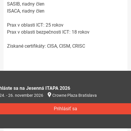
SASIB, riadny člen
ISACA, riadny člen
Prax v oblasti ICT: 25 rokov
Prax v oblasti bezpečnosti ICT: 18 rokov
Získané certifikáty: CISA, CISM, CRISC
ihláste sa na Jesenná ITAPA 2026
24. - 26. november 2026
Crowne Plaza Bratislava
Prihlásiť sa