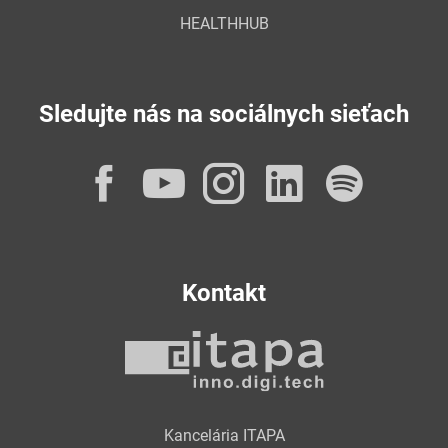
HEALTHHUB
Sledujte nás na sociálnych sieťach
Facebook
YouTube
Instagram
LinkedI
Spot
Kontakt
Kancelária ITAPA