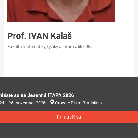
Prof. IVAN Kalaš
Fakulta matematiky, fyziky a informatiky UK
ihláste sa na Jesenná ITAPA 2026
24. - 26. november 2026
Crowne Plaza Bratislava
Prihlásiť sa