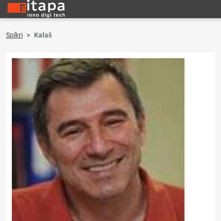
Spíkri
Kalaš