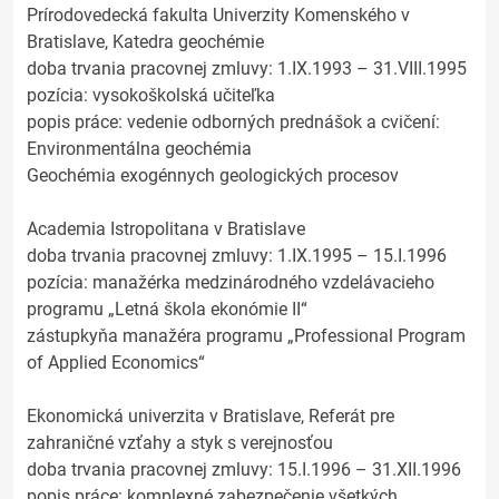
Prírodovedecká fakulta Univerzity Komenského v
Bratislave, Katedra geochémie
doba trvania pracovnej zmluvy: 1.IX.1993 – 31.VIII.1995
pozícia: vysokoškolská učiteľka
popis práce: vedenie odborných prednášok a cvičení:
Environmentálna geochémia
Geochémia exogénnych geologických procesov
Academia Istropolitana v Bratislave
doba trvania pracovnej zmluvy: 1.IX.1995 – 15.I.1996
pozícia: manažérka medzinárodného vzdelávacieho
programu „Letná škola ekonómie II“
zástupkyňa manažéra programu „Professional Program
of Applied Economics“
Ekonomická univerzita v Bratislave, Referát pre
zahraničné vzťahy a styk s verejnosťou
doba trvania pracovnej zmluvy: 15.I.1996 – 31.XII.1996
popis práce: komplexné zabezpečenie všetkých