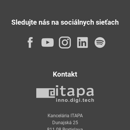
Sledujte nás na sociálnych sieťach
Facebook
YouTube
Instagram
LinkedI
Spot
Kontakt
Kancelária ITAPA
Dunajská 25
811 08 Bratislava