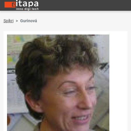
Spíkri
Gurinová