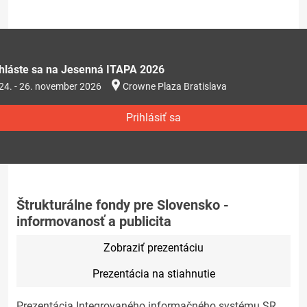
ihláste sa na Jesenná ITAPA 2026
24. - 26. november 2026
Crowne Plaza Bratislava
Prihlásiť sa
Štrukturálne fondy pre Slovensko -
informovanosť a publicita
Zobraziť prezentáciu
Prezentácia na stiahnutie
Prezentácia Integrovaného informačného systému SR.