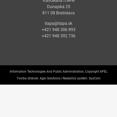
Kancelária ITAPA
Dunajská 25
811 08 Bratislava
itapa@itapa.sk
+421 948 306 893
+421 948 392 736
Information Technologies And Public Administration, Copyright APEL
Tvorba stránok:
Aglo Solutions |
Redakčný systém:
SysCom