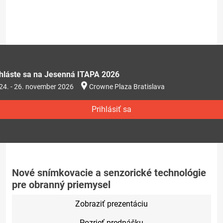
ihláste sa na Jesenná ITAPA 2026
24. - 26. november 2026
Crowne Plaza Bratislava
Prihlásiť sa
Nové snímkovacie a senzorické technológie
pre obranný priemysel
Zobraziť prezentáciu
Pozrieť prednášku