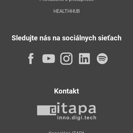
HEALTHHUB
Sledujte nás na sociálnych sieťach
Facebook
YouTube
Instagram
LinkedI
Spot
Kontakt