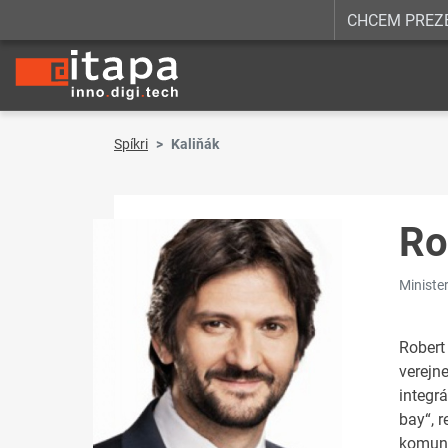
CHCEM PREZ
Spíkri
Kaliňák
Ro
Ministe
Robert
verejn
integr
bay“, 
komuní