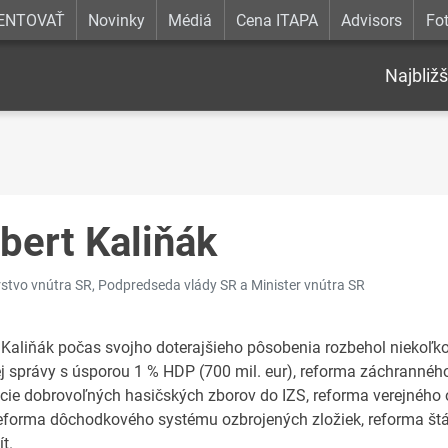
ENTOVAŤ
Novinky
Médiá
Cena ITAPA
Advisors
Fot
Najbližš
bert Kaliňák
rstvo vnútra SR, Podpredseda vlády SR a Minister vnútra SR
 Kaliňák počas svojho doterajšieho pôsobenia rozbehol niekoľk
ej správy s úsporou 1 % HDP (700 mil. eur), reforma záchranné
ácie dobrovoľných hasičských zborov do IZS, reforma verejného 
reforma dôchodkového systému ozbrojených zložiek, reforma štá
t.