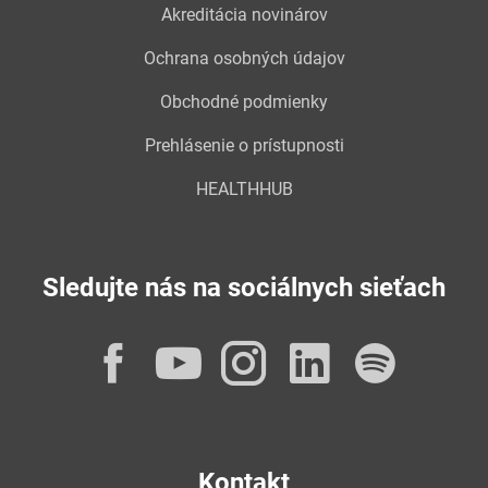
Akreditácia novinárov
Ochrana osobných údajov
Obchodné podmienky
Prehlásenie o prístupnosti
HEALTHHUB
Sledujte nás na sociálnych sieťach
Facebook
YouTube
Instagram
LinkedI
Spot
Kontakt