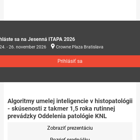
ihláste sa na Jesenná ITAPA 2026
24. - 26. november 2026
Crowne Plaza Bratislava
Prihlásiť sa
Algoritmy umelej inteligencie v histopatológii
- skúsenosti z takmer 1,5 roka rutinnej
prevádzky Oddelenia patológie KNL
Zobraziť prezentáciu
Pozrieť prednášku