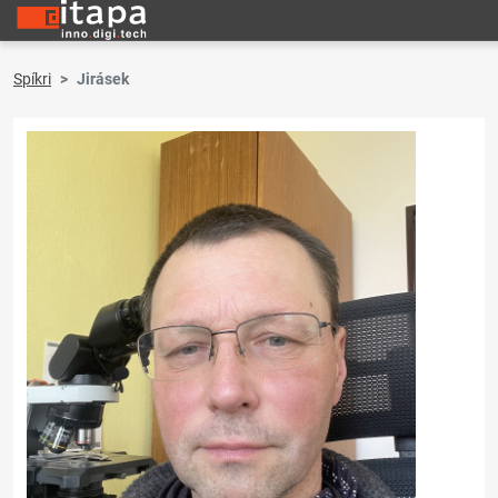
Spíkri
Jirásek