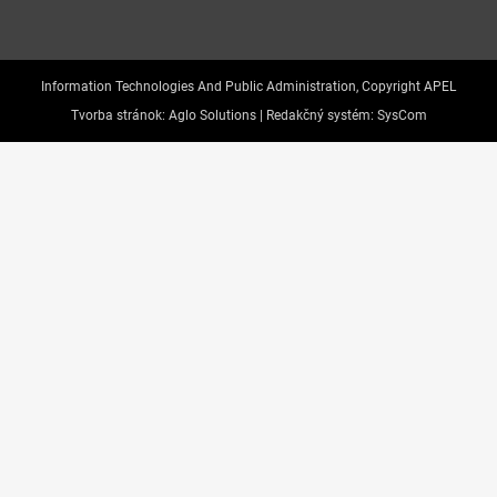
Information Technologies And Public Administration, Copyright APEL
Tvorba stránok:
Aglo Solutions |
Redakčný systém:
SysCom