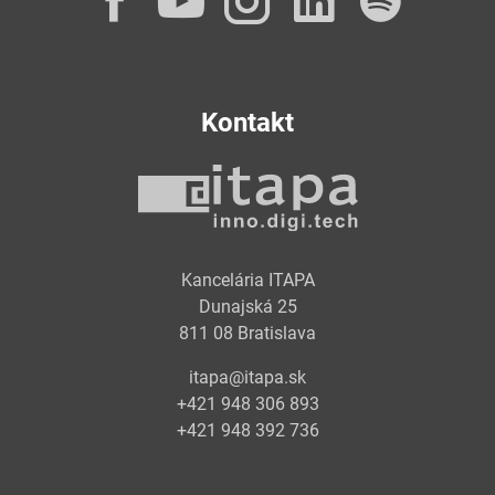
Facebook
YouTube
Instagram
LinkedI
Spot
Kontakt
Kancelária ITAPA
Dunajská 25
811 08 Bratislava
itapa@itapa.sk
+421 948 306 893
+421 948 392 736