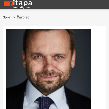
Spíkri
Čavojec