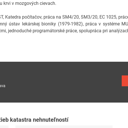
ku krvi v mozgových cievach.
T, Katedra počítačov, práca na SM4/20, SM3/20, EC 1025, prác
ný ústav lekárskej bioniky (1979-1982), práca v systéme
čmi, jednoduché programátorské práce, spolupráca pri analýzach
ava
žieb katastra nehnuteľností