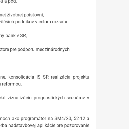
ou a pod.
ej životnej poisťovni,
 väčších podnikov v celom rozsahu
my bánk v SR,
ktore pre podporu medzinárodných
, konsolidácia IS SP, realizácia projektu
u reformou.
ú vizualizáciu prognostických scenárov v
témoch ako programátor na SM4/20, 52-12 a
rba nadstavbovej aplikácie pre pozorovanie