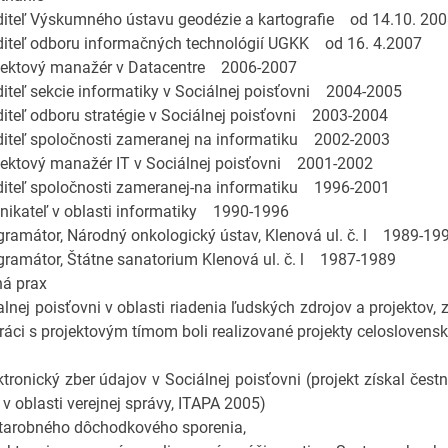
iteľ Výskumného ústavu geodézie a kartografie od 14.10. 20
iteľ odboru informačných technológií UGKK od 16. 4.2007
ektový manažér v Datacentre 2006-2007
iteľ sekcie informatiky v Sociálnej poisťovni 2004-2005
iteľ odboru stratégie v Sociálnej poisťovni 2003-2004
iteľ spoločnosti zameranej na informatiku 2002-2003
ektový manažér IT v Sociálnej poisťovni 2001-2002
iteľ spoločnosti zameranej-na informatiku 1996-2001
ikateľ v oblasti informatiky 1990-1996
ramátor, Národný onkologický ústav, Klenová ul. č. l 1989-19
ramátor, Štátne sanatorium Klenová ul. č. l 1987-1989
á prax
alnej poisťovni v oblasti riadenia ľudských zdrojov a projekto
ráci s projektovým tímom boli realizované projekty celoslovens
tronický zber údajov v Sociálnej poisťovni (projekt získal čest
 v oblasti verejnej správy, ITAPA 2005)
tarobného dôchodkového sporenia,