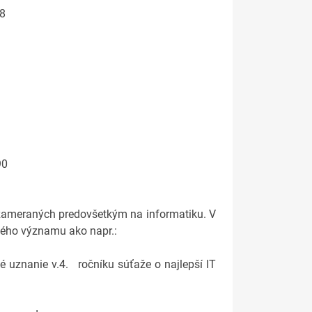
08
90
v, zameraných predovšetkým na informatiku. V
kého významu ako napr.:
né uznanie v.4. ročníku súťaže o najlepší IT