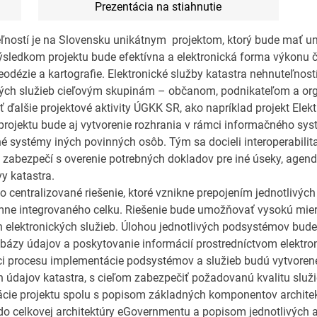
Prezentácia na stiahnutie
eľností je na Slovensku unikátnym projektom, ktorý bude mať un
sledkom projektu bude efektívna a elektronická forma výkonu č
dézie a kartografie. Elektronické služby katastra nehnuteľností
aných služieb cieľovým skupinám – občanom, podnikateľom a o
 ďalšie projektové aktivity ÚGKK SR, ako napríklad projekt Elek
projektu bude aj vytvorenie rozhrania v rámci informačného sys
é systémy iných povinných osôb. Tým sa docieli interoperabilit
abezpečí s overenie potrebných dokladov pre iné úseky, agend
y katastra.
centralizované riešenie, ktoré vznikne prepojením jednotlivý
mne integrovaného celku. Riešenie bude umožňovať vysokú mier
elektronických služieb. Úlohou jednotlivých podsystémov bud
tabázy údajov a poskytovanie informácií prostredníctvom elektro
mci procesu implementácie podsystémov a služieb budú vytvorené
ch údajov katastra, s cieľom zabezpečiť požadovanú kvalitu služi
izácie projektu spolu s popisom základných komponentov archite
o celkovej architektúry eGovernmentu a popisom jednotlivých ak