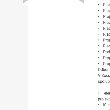
• Riad
• Riad
• Proj
• Riad
• Riad
• Riad
• Proj
• Riad
• Podn
• Prog
• Prog
Odborn
V Soci
spolup
• elek
projekt
• IS s