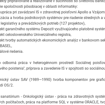
ekty pripravované a realizované v súčinnosti so Svetovou bank
ie spoločnosti pôsobiacej v oblasti informatiky:
upráca pri zavádzaní IS v zdravotnej poisťovni Apollo a Vzájomn
izácia a tvorba podnikových systémov pre riadenie stredných a
 legislatívy a prevádzkových potrieb (127 projektov),
ekt garančného systému Depozit využívajúceho platobné systé
ekt celoslovenského Univerzálneho registra,
ekt tvorby automatických ekonomických analýz v bankovom se
 BASEL,
álové riešenia.
 odborná práca v heterogénnom prostredí Sociálnej poisťovne
ého poistenia", príprava a zavedenie IS v spojitosti so sociálno
ický ústav SAV (1989—1990) tvorba komponentov pre grafick
edí OS/2.
 sanatórium - Onkologický ústav - práca na zdravotných sys
ch počítačoch, práca na platforme SQL v systéme ORACLE, tvo