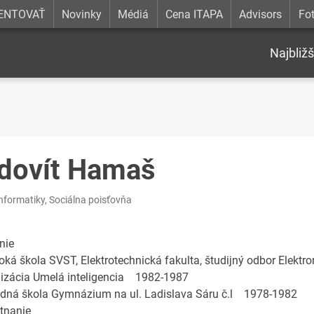
ENTOVAŤ
Novinky
Médiá
Cena ITAPA
Advisors
Fot
Najbližš
dovít Hamaš
informatiky, Sociálna poisťovňa
nie
ká škola SVST, Elektrotechnická fakulta, študijný odbor Elektro
lizácia Umelá inteligencia 1982-1987
dná škola Gymnázium na ul. Ladislava Sáru č.l 1978-1982
tnanie