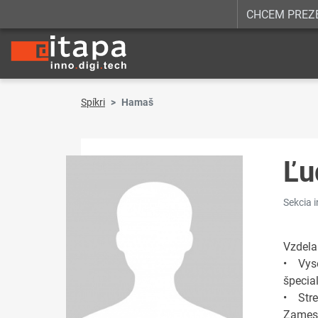
CHCEM PREZ
Spíkri
Hamaš
Ľu
Sekcia 
Vzdela
• Vyso
špecia
• Stre
Zames