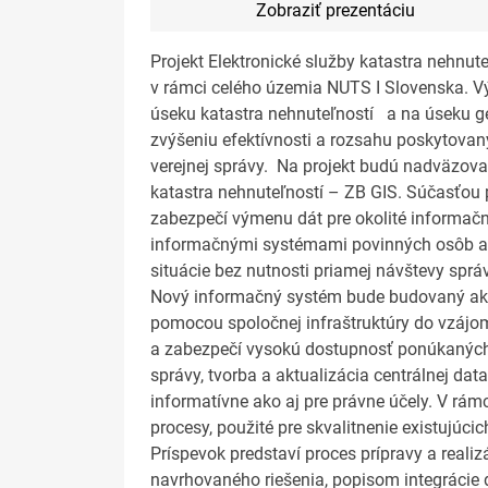
Zobraziť prezentáciu
Projekt Elektronické služby katastra nehnut
v rámci celého územia NUTS I Slovenska. Vý
úseku katastra nehnuteľností a na úseku geo
zvýšeniu efektívnosti a rozsahu poskytov
verejnej správy. Na projekt budú nadväzovať
katastra nehnuteľností – ZB GIS. Súčasťou 
zabezpečí výmenu dát pre okolité informačn
informačnými systémami povinných osôb a z
situácie bez nutnosti priamej návštevy správ
Nový informačný systém bude budovaný ako 
pomocou spoločnej infraštruktúry do vzájo
a zabezpečí vysokú dostupnosť ponúkaných 
správy, tvorba a aktualizácia centrálnej da
informatívne ako aj pre právne účely. V rá
procesy, použité pre skvalitnenie existujúci
Príspevok predstaví proces prípravy a real
navrhovaného riešenia, popisom integrácie d