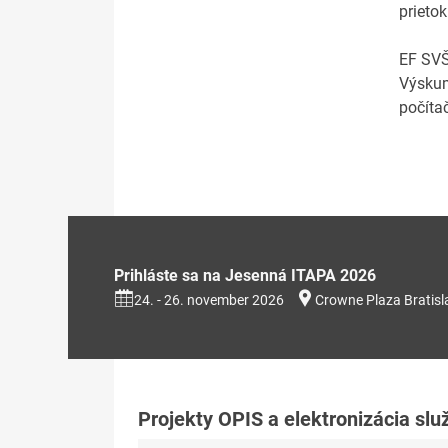
prieto
EF SVŠ
Výskum
počíta
Prihláste sa na Jesenná ITAPA 2026
24. - 26. november 2026
Crowne Plaza Bratisl
Projekty OPIS a elektronizácia slu