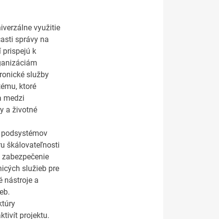
iverzálne využitie
asti správy na
 prispejú k
rganizáciám
tronické služby
tému, ktoré
a medzi
y a životné
ch podsystémov
u škálovateľnosti
e zabezpečenie
nicých služieb pre
 nástroje a
eb.
ktúry
tivít projektu.