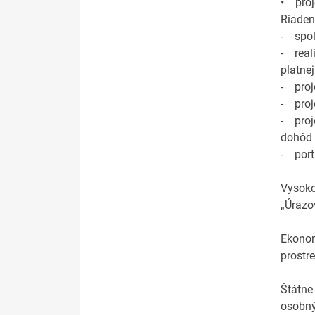
• proj
Riaden
- spol
- real
platnej
- proj
- proj
- proj
dohôd
- port
Vysoko
„Úrazov
Ekonom
prostr
Štátne
osobný