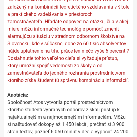
založený na kombinácii teoretického vzdelávania v škole
a praktického vzdelávania v priestoroch
zamestnávateľa. Hľadáte odpoveď na otázku, či a v akej
miere môžu informačné technológie pomôcť zmeniť
alarmujúcu situáciu v strednom odbornom školstve na
Slovensku, kde v súčasnej dobe zo 60 tisíc absolventov
nájde uplatnenie na trhu práce len niečo vyše 6 percent ?
Dosiahnutie tohto veľkého cieľa si vyžaduje prístup,
ktorý umožní spojiť vedomosti zo školy a od
zamestnávateľa do jedného rozhrania prostredníctvom
ktorého získa študent tú správnu kombináciu informácií.
Anotácia:
Spoločnosť Atos vytvorila portál prostredníctvom
ktorého študenti vybraných odborov získali prístup k
najaktuálnejším a najmodernejším informáciám. Môžu
si naštudovať dokopy až 1 450 lekcií , prečítať si 3 900
strán textov, pozrieť 6 060 minút videa a vypočuť 24 200