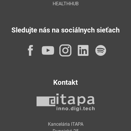
HEALTHHUB
Sledujte nás na sociálnych sieťach
Facebook
YouTube
Instagram
LinkedI
Spot
Kontakt
Kancelária ITAPA