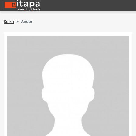
Spíkri
Andor