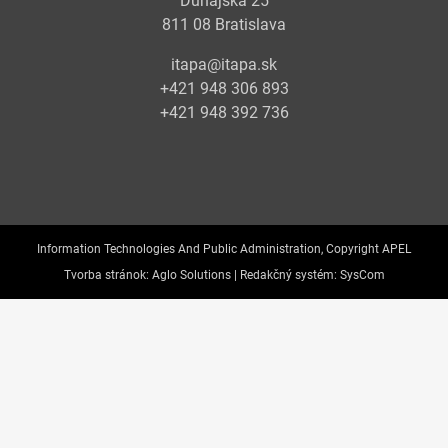
Dunajská 25
811 08 Bratislava
itapa@itapa.sk
+421 948 306 893
+421 948 392 736
Information Technologies And Public Administration, Copyright APEL
Tvorba stránok:
Aglo Solutions |
Redakčný systém:
SysCom