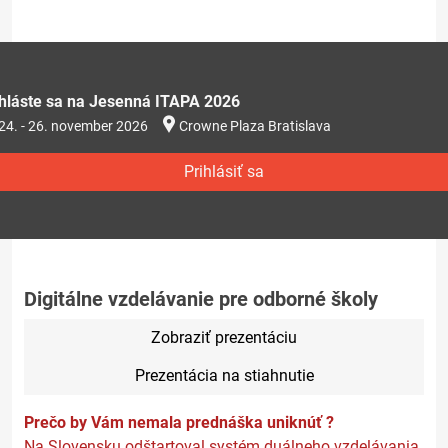
ihláste sa na Jesenná ITAPA 2026
24. - 26. november 2026
Crowne Plaza Bratislava
Prihlásiť sa
Digitálne vzdelávanie pre odborné školy
Zobraziť prezentáciu
Prezentácia na stiahnutie
Prečo by Vám nemala prednáška uniknúť ?
Na Slovensku odštartoval systém duálneho vzdelávania