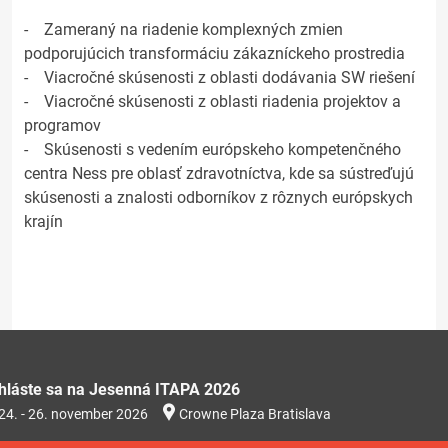
- Zameraný na riadenie komplexných zmien
podporujúcich transformáciu zákazníckeho prostredia
- Viacročné skúsenosti z oblasti dodávania SW riešení
- Viacročné skúsenosti z oblasti riadenia projektov a
programov
- Skúsenosti s vedením európskeho kompetenčného
centra Ness pre oblasť zdravotníctva, kde sa sústreďujú
skúsenosti a znalosti odborníkov z rôznych európskych
krajín
ihláste sa na Jesenná ITAPA 2026
24. - 26. november 2026
Crowne Plaza Bratislava