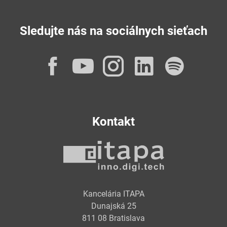
Sledujte nás na sociálnych sieťach
Facebook
YouTube
Instagram
LinkedI
Spot
Kontakt
Kancelária ITAPA
Dunajská 25
811 08 Bratislava