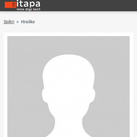
Spíkri
Hraško