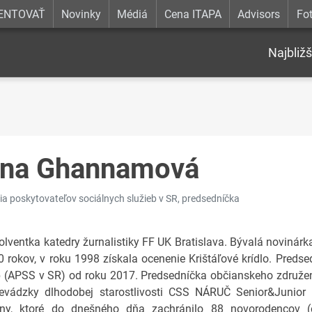
ENTOVAŤ
Novinky
Médiá
Cena ITAPA
Advisors
Fot
Najbližš
na Ghannamová
ia poskytovateľov sociálnych služieb v SR, predsedníčka
olventka katedry žurnalistiky FF UK Bratislava. Bývalá novinár
0 rokov, v roku 1998 získala ocenenie Krištáľové krídlo. Preds
b (APSS v SR) od roku 2017. Predsedníčka občianskeho združe
evádzky dlhodobej starostlivosti CSS NÁRUČ Senior&Junior 
ny, ktoré do dnešného dňa zachránilo 88 novorodencov (