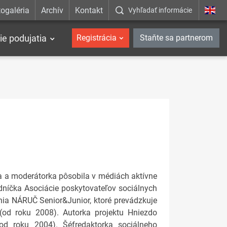
ogaléria
Archív
Kontakt
Vyhľadať informácie
ie podujatia
Registrácia
Staňte sa partnerom
ka a moderátorka pôsobila v médiách aktívne
edníčka Asociácie poskytovateľov sociálnych
nia NÁRUČ Senior&Junior, ktoré prevádzkuje
(od roku 2008). Autorka projektu Hniezdo
od roku 2004). Šéfredaktorka sociálneho