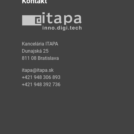
Kontakt
y
Kancelária ITAPA
Dunajská 25
811 08 Bratislava
itapa@itapa.sk
+421 948 306 893
+421 948 392 736