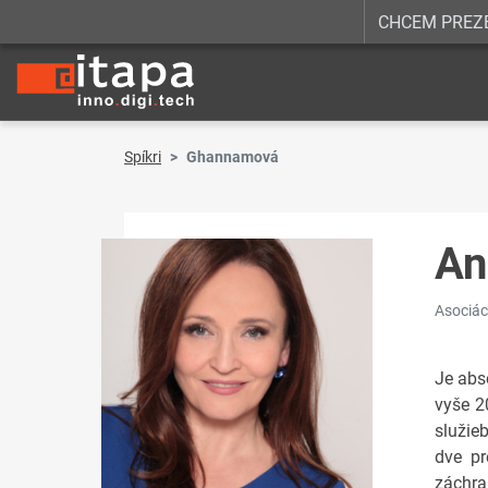
CHCEM PREZ
Spíkri
Ghannamová
An
Asociác
Je abs
vyše 2
služie
dve pr
záchra