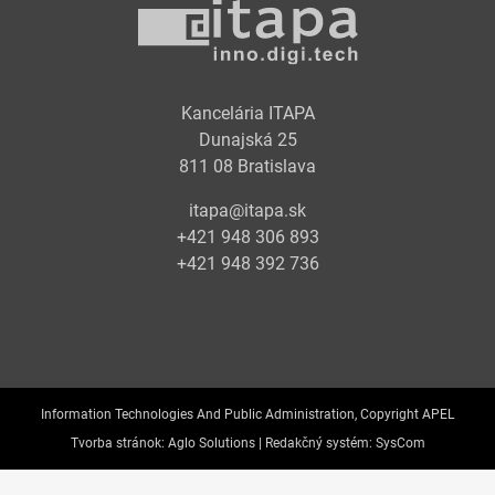
Kancelária ITAPA
Dunajská 25
811 08 Bratislava
itapa@itapa.sk
+421 948 306 893
+421 948 392 736
Information Technologies And Public Administration, Copyright APEL
Tvorba stránok:
Aglo Solutions |
Redakčný systém:
SysCom