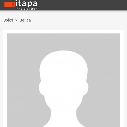
Spíkri
Belica