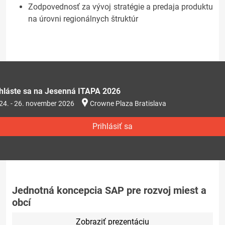
Zodpovednosť za vývoj stratégie a predaja produktu
na úrovni regionálnych štruktúr
ihláste sa na Jesenná ITAPA 2026
24. - 26. november 2026
Crowne Plaza Bratislava
Prihlásiť sa
Jednotná koncepcia SAP pre rozvoj miest a
obcí
Zobraziť prezentáciu