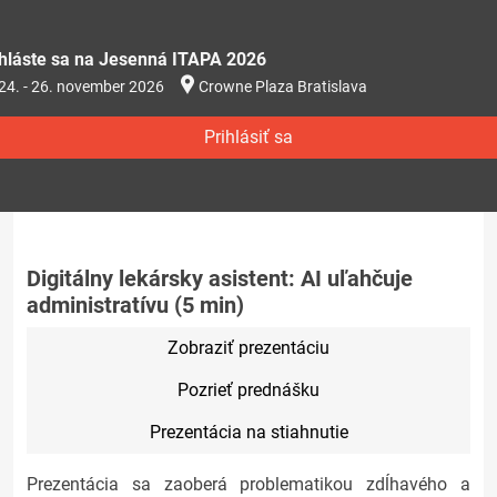
ihláste sa na Jesenná ITAPA 2026
24. - 26. november 2026
Crowne Plaza Bratislava
Prihlásiť sa
Digitálny lekársky asistent: AI uľahčuje
administratívu (5 min)
Zobraziť prezentáciu
Pozrieť prednášku
Prezentácia na stiahnutie
Prezentácia sa zaoberá problematikou zdĺhavého a