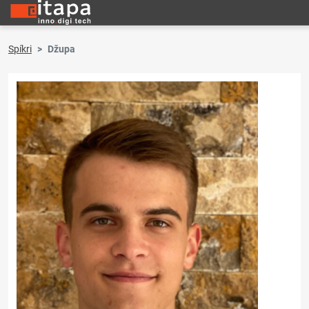
Spíkri
Džupa