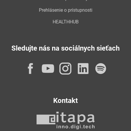
Prehlásenie o prístupnosti
HEALTHHUB
Sledujte nás na sociálnych sieťach
Facebook
YouTube
Instagram
LinkedI
Spot
Kontakt