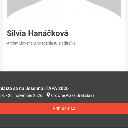
Silvia Hanáčková
Archív Slovenského rozhlasu, riaditeľka
ihláste sa na Jesenná ITAPA 2026
24. - 26. november 2026
Crowne Plaza Bratislava
Prihlásiť sa