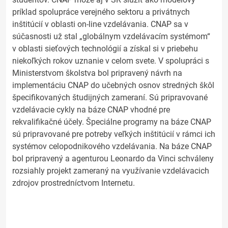
príklad spolupráce verejného sektoru a privátnych
inštitúcií v oblasti on-line vzdelávania. CNAP sa v
súčasnosti už stal „globálnym vzdelávacím systémom“
v oblasti sieťových technológií a získal si v priebehu
niekoľkých rokov uznanie v celom svete. V spolupráci s
Ministerstvom školstva bol pripravený návrh na
implementáciu CNAP do učebných osnov stredných škôl
špecifikovaných študijných zameraní. Sú pripravované
vzdelávacie cykly na báze CNAP vhodné pre
rekvalifikačné účely. Špeciálne programy na báze CNAP
sú pripravované pre potreby veľkých inštitúcií v rámci ich
systémov celopodnikového vzdelávania. Na báze CNAP
bol pripravený a agenturou Leonardo da Vinci schváleny
rozsiahly projekt zameraný na využívanie vzdelávacich
zdrojov prostredníctvom Internetu.