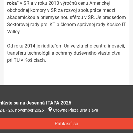
roka
“ v SR a v roku 2010 výročnú cenu Americkej
obchodnej komory v SR za rozvoj spolupráce medzi
akademickou a priemyselnou sférou v SR. Je predsedom
Sektorovej rady pre IKT a členom správnej rady Košice IT
Valley.
Od roku 2014 je riaditeľom Univerzitného centra inovácii,
transferu technológií a ochrany duševného vlastnictva
pri TU v Košiciach.
ihláste sa na Jesenná ITAPA 2026
24. - 26. november 2026
Crowne Plaza Bratislava
Prihlásiť sa