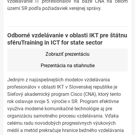
vzdelávanie IT profesionálov na báze CNA na celom
území SR podľa požiadaviek verejnej správy.
Odborné vzdelávanie v oblasti IKT pre štátnu
sféruTraining in ICT for state sector
Zobraziť prezentáciu
Prezentácia na stiahnutie
Jedným z najúspešnejších modelov vzdelávania
profesionálov v oblasti IKT v Slovenskej republike je
Sieťový akademický program Cisco (CNA), ktorý tento
rok oslavuje svoje 5. výročie v SR. Program efektívne
využíva moderné komunikačné technológie aj pre
organizáciu samotného procesu vzdelávania. Vďaka
celému radu novodobých progresívnych výukových
médií a metód prekračuje hranice bežného vzdelávania