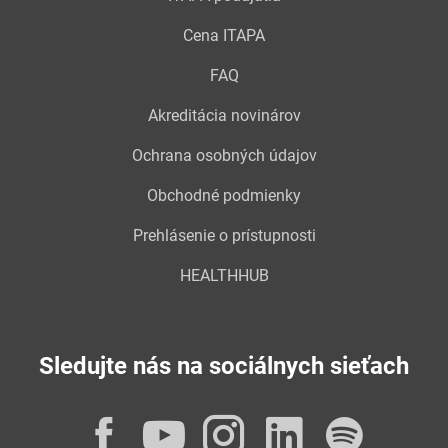
Cena ITAPA
FAQ
Akreditácia novinárov
Ochrana osobných údajov
Obchodné podmienky
Prehlásenie o prístupnosti
HEALTHHUB
Sledujte nás na sociálnych sieťach
Facebook
YouTube
Instagram
LinkedI
Spot