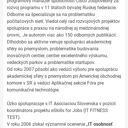
programový manažér spoločnosti Cisco zodpovedný za
rozvoj programu v 11 štátoch bývalej Ruskej federácie.
Odborne sa špecializuje sa na problematiku
počítačových sietí. Viedol celý rad rozvojových projektov
spolupráce s praxou na národnej aj medzinárodnej
úrovni,. Je autorom viac ako 150 odborných publikácií.
Dlhodobo sa aktívne venuje spolupráci akademickej
sféry so priemyslom, problematike budovania
inovačných centier, centier excelentného výskumu,
vedeckých parkov a problematike startupov.
Od roku 2007 pôsobí ako vedúci výboru pre spoluprácu
akademickej sféry s priemyslom pri Americkej obchodnej
komore v SR a vedúci Aplikačnej sekcie Fóra pre
komunikačné technológie.
Úzko spolupracuje s IT Asociaciou Slovenska v pozícií
koordinátora projektu eSkills for Jobs (IT FITNESS
TEST).
V roku 2006 získal významné ocenenie „
IT osobnosť