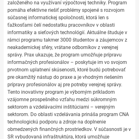
založeného na využívaní výpočtovej techniky. Program
pomáha efektívne riešiť problémy spojené s rozvojom
súčasnej informatickej spoločnosti, ktorá len s
ťažkosťami čelí nedostatku pracovníkov v oblasti
informatiky a sieťových technológií. Aktuálne študuje v
rámci programu takmer 3000 študentov a záujemcov z
neakademickej sféry, vrátane odborníkov z verejnej
správy. Prax ukazuje, že program umožňuje prípravu
informačných profesionálov – poskytuje im vo svojom
prvotnom uplatnení skúsenosti, ktoré budú potrebovať
pre okamžitý nástup do praxe a je vhodným riešením
prípravy profesionálov aj pre potreby verejnej správy.
Tento inovatívny program je výborným príkladom
vzájomne prospešného vzťahu medzi súkromným
sektorom a vzdelávacími inštitúciami – verejným
sektorom. Do oblasti vzdelávania prináša program CNA
technologickú podporu a zdroje na doplnenie
obmedzených finančných prostriedkov. V súčasnosti je v
SR vybudovaná infraštruktúra, ktorá umožňuje