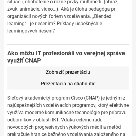
situácií, obohatenie o rôzne prvky multimédií (obraz,
zvuk, animácie, video...). Aká je úloha pedagóga pri
organizácií nových foriem vzdelávania. „Blended
learning“ - je riešením? Príklady úspešných e-
learningových riešení?
Ako môžu IT profesionáli vo verejnej správe
využiť CNAP
Zobraziť prezentáciu
Prezentácia na stiahnutie
Sieťový akademický program Cisco (CNAP) je jedným z
najúspešnejších vzdelávacích programov, ktorý efektívne
využíva moderné komunikačné technológie pre prípravu
odborníkov v oblasti IKT. Vďaka celému radu
novodobých progresívnych výukových médií a metód
prekračuje hranice bežného vzdelávania založeného na