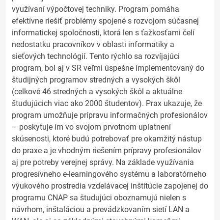
využívaní výpočtovej techniky. Program pomáha
efektívne riešiť problémy spojené s rozvojom súčasnej
informatickej spoločnosti, ktorá len s ťažkosťami čelí
nedostatku pracovníkov v oblasti informatiky a
sieťových technológií. Tento rýchlo sa rozvíjajúci
program, bol aj v SR veľmi úspešne implementovaný do
študijných programov stredných a vysokých škôl
(celkové 46 stredných a vysokých škôl a aktuálne
študujúcich viac ako 2000 študentov). Prax ukazuje, že
program umožňuje prípravu informačných profesionálov
– poskytuje im vo svojom prvotnom uplatnení
skúsenosti, ktoré budú potrebovať pre okamžitý nástup
do praxe a je vhodným riešením prípravy profesionálov
aj pre potreby verejnej správy. Na základe využívania
progresívneho e-learningového systému a laboratórneho
výukového prostredia vzdelávacej inštitúcie zapojenej do
programu CNAP sa študujúci oboznamujú nielen s
návrhom, inštaláciou a prevádzkovaním sietí LAN a