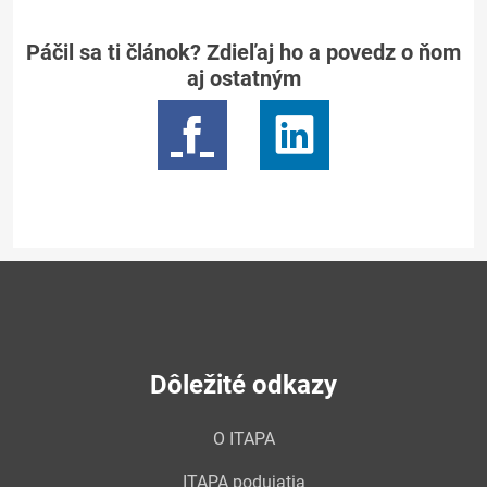
Páčil sa ti článok? Zdieľaj ho a povedz o ňom
aj ostatným
Dôležité odkazy
O ITAPA
ITAPA podujatia