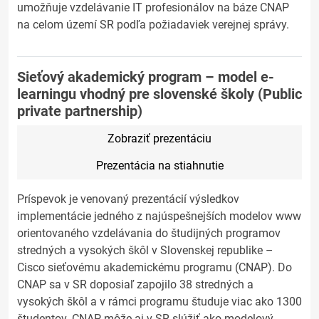
umožňuje vzdelávanie IT profesionálov na báze CNAP
na celom území SR podľa požiadaviek verejnej správy.
Sieťový akademický program – model e-
learningu vhodný pre slovenské školy (Public
private partnership)
Zobraziť prezentáciu
Prezentácia na stiahnutie
Príspevok je venovaný prezentácií výsledkov
implementácie jedného z najúspešnejších modelov www
orientovaného vzdelávania do študijných programov
stredných a vysokých škôl v Slovenskej republike –
Cisco sieťovému akademickému programu (CNAP). Do
CNAP sa v SR doposiaľ zapojilo 38 stredných a
vysokých škôl a v rámci programu študuje viac ako 1300
študentov. CNAP môže aj v SR slúžiť ako modelový