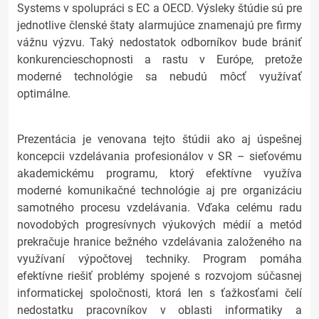
Systems v spolupráci s EC a OECD. Výsleky štúdie sú pre
jednotlive členské štaty alarmujúce znamenajú pre firmy
vážnu výzvu. Taký nedostatok odborníkov bude brániť
konkurencieschopnosti a rastu v Európe, pretože
moderné technológie sa nebudú môcť využívať
optimálne.
Prezentácia je venovana tejto štúdii ako aj úspešnej
koncepcii vzdelávania profesionálov v SR – sieťovému
akademickému programu, ktorý efektívne využíva
moderné komunikačné technológie aj pre organizáciu
samotného procesu vzdelávania. Vďaka celému radu
novodobých progresívnych výukových médií a metód
prekračuje hranice bežného vzdelávania založeného na
využívaní výpočtovej techniky. Program pomáha
efektívne riešiť problémy spojené s rozvojom súčasnej
informatickej spoločnosti, ktorá len s ťažkosťami čelí
nedostatku pracovníkov v oblasti informatiky a