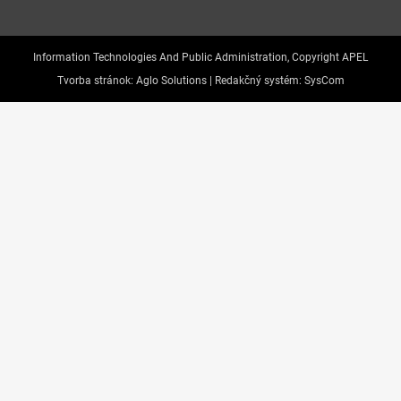
Information Technologies And Public Administration, Copyright APEL
Tvorba stránok:
Aglo Solutions |
Redakčný systém:
SysCom