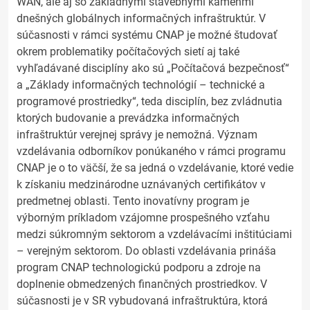
WAN, ale aj so základnými stavebnými kameňmi
dnešných globálnych informačných infraštruktúr. V
súčasnosti v rámci systému CNAP je možné študovať
okrem problematiky počítačových sietí aj také
vyhľadávané disciplíny ako sú „Počítačová bezpečnosť“
a „Základy informačných technológií – technické a
programové prostriedky“, teda disciplín, bez zvládnutia
ktorých budovanie a prevádzka informačných
infraštruktúr verejnej správy je nemožná. Význam
vzdelávania odborníkov ponúkaného v rámci programu
CNAP je o to väčší, že sa jedná o vzdelávanie, ktoré vedie
k získaniu medzinárodne uznávaných certifikátov v
predmetnej oblasti. Tento inovatívny program je
výborným príkladom vzájomne prospešného vzťahu
medzi súkromným sektorom a vzdelávacími inštitúciami
– verejným sektorom. Do oblasti vzdelávania prináša
program CNAP technologickú podporu a zdroje na
doplnenie obmedzených finančných prostriedkov. V
súčasnosti je v SR vybudovaná infraštruktúra, ktorá