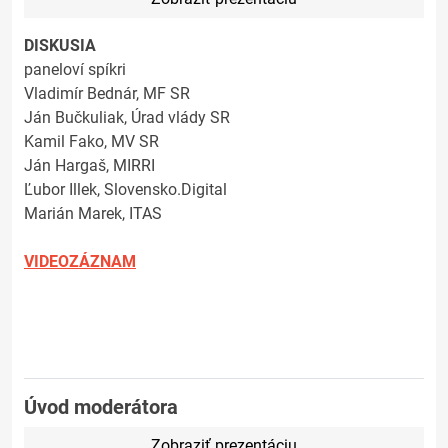
DISKUSIA
paneloví spíkri
Vladimír Bednár, MF SR
Ján Bučkuliak, Úrad vlády SR
Kamil Fako, MV SR
Ján Hargaš, MIRRI
Ľubor Illek, Slovensko.Digital
Marián Marek, ITAS
VIDEOZÁZNAM
Úvod moderátora
Zobraziť prezentáciu