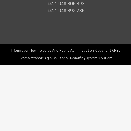
+421 948 306 893
+421 948 392 736
Information Technologies And Public Administration, Copyright APEL
Tvorba stránok:
Aglo Solutions |
Redakčný systém:
SysCom