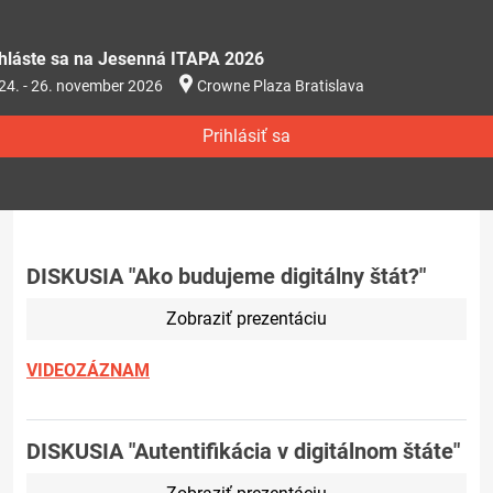
ihláste sa na Jesenná ITAPA 2026
24. - 26. november 2026
Crowne Plaza Bratislava
Prihlásiť sa
DISKUSIA "Ako budujeme digitálny štát?"
Zobraziť prezentáciu
VIDEOZÁZNAM
DISKUSIA "Autentifikácia v digitálnom štáte"