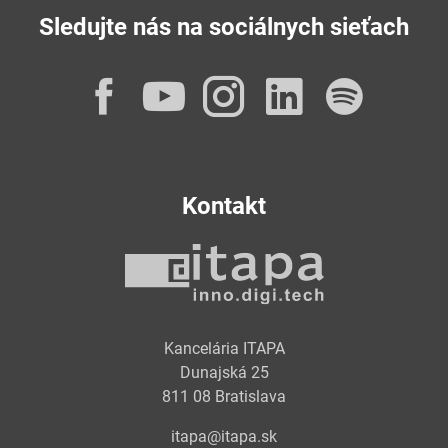
Sledujte nás na sociálnych sieťach
Facebook
YouTube
Instagram
LinkedI
Spot
Kontakt
Kancelária ITAPA
Dunajská 25
811 08 Bratislava
itapa@itapa.sk