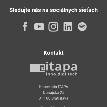
Sledujte nás na sociálnych sieťach
Facebook
YouTube
Instagram
LinkedI
Spot
Kontakt
Kancelária ITAPA
Dunajská 25
811 08 Bratislava