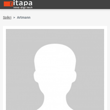
Spíkri
Artmann