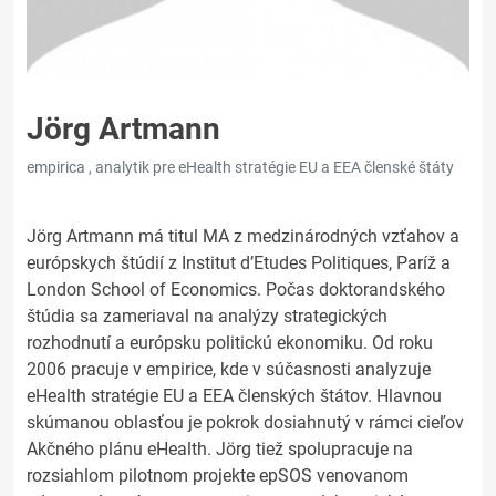
Jörg Artmann
empirica , analytik pre eHealth stratégie EU a EEA členské štáty
Jörg Artmann má titul MA z medzinárodných vzťahov a
európskych štúdií z Institut d’Etudes Politiques, Paríž a
London School of Economics. Počas doktorandského
štúdia sa zameriaval na analýzy strategických
rozhodnutí a európsku politickú ekonomiku. Od roku
2006 pracuje v empirice, kde v súčasnosti analyzuje
eHealth stratégie EU a EEA členských štátov. Hlavnou
skúmanou oblasťou je pokrok dosiahnutý v rámci cieľov
Akčného plánu eHealth. Jörg tiež spolupracuje na
rozsiahlom pilotnom projekte epSOS venovanom