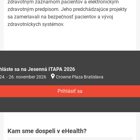
zdravotným záznamom pacientov a elektronickým
zdravotným predpisom. Jeho predchádzajúce projekty
sa zameriavali na bezpečnosť pacientov a vývoj
zdravotníckych systémov.
ihláste sa na Jesenná ITAPA 2026
24. - 26. november 2026
Crowne Plaza Bratislava
Prihlásiť sa
Kam sme dospeli v eHealth?