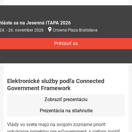
ihláste sa na Jesenná ITAPA 2026
24. - 26. november 2026
Crowne Plaza Bratislava
Prihlásiť sa
Elektronické služby podľa Connected
Government Framework
Zobraziť prezentáciu
Prezentácia na stiahnutie
Vlády vo svete majú na svojom zozname priorít
vytváranie projektov pre e-Government, s cieľom zvýšiť