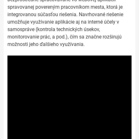
spravovanej povereným pracovníkom mesta, ktorá je
integrovanou súčasťou riešenia. Navrhované riešenie
umožňuje využívanie aplikácie aj na interné účely v
samospráve (kontrola technických úsekov,
monitorovanie prác, a pod.), čím sa značne rozširujú
možnosti jeho ďalšieho využívania.