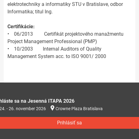
elektrotechniky a informatiky STU v Bratislave, odbor
Informatika; titul Ing.
Certifikácie:
• 06/2013 Certifikát projektového manažmentu
Project Management Professional (PMP)
• 10/2003 Internal Auditors of Quality
Management System acc. to ISO 9001/ 2000
ihláste sa na Jesenná ITAPA 2026
24. - 26. november 2026
Crowne Plaza Bratislava
Prihlásiť sa