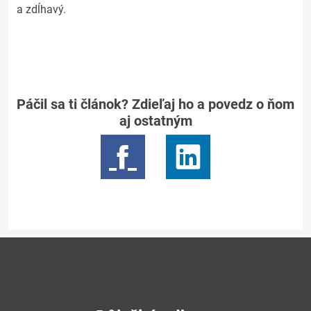
a zdĺhavý.
Páčil sa ti článok? Zdieľaj ho a povedz o ňom
aj ostatným