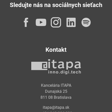
Sledujte nás na sociálnych sieťach
Facebook
YouTube
Instagram
LinkedI
Spot
Kontakt
Kancelária ITAPA
Dunajská 25
811 08 Bratislava
itapa@itapa.sk