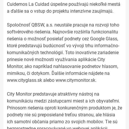
Cuidemos La Cuidad úspešne používajú niekoľké mestá
a ďalšie sa o vstup do projektu intenzívne zaujímajú.
Spoločnosť QBSW, a.s. neustále pracuje na rozvoji toho
softvérového riešenia. Najnovšie rozšírila funkcionalitu
riešenia o možnosť posielať podnety cez Google Glass,
ktoré predstavujú budúcnosť vo vývoji trhu informačno-
komunikačných technológií. Toto inovatívne zariadenie
prinesie nové možnosti využívania aplikácie City
Monitor, ako napríklad nahlasovanie podnetov hlasom,
mimikou, či dotykom. Ďalšie informácie nájdete na
www.cityglass.sk alebo www.citymonitor.sk.
City Monitor predstavuje atraktívny nástroj na
komunikáciu medzi zástupcami miest a ich obyvateľmi.
Prínosom riešenia oproti konkurenčným produktom je, že
podnety nie sú preposielané treťou stranou, ale hlásia
ich samotní občania priamo zo svojich mobilov. Tie sú
bezprostredne spracovávané vo webovej aplikácii