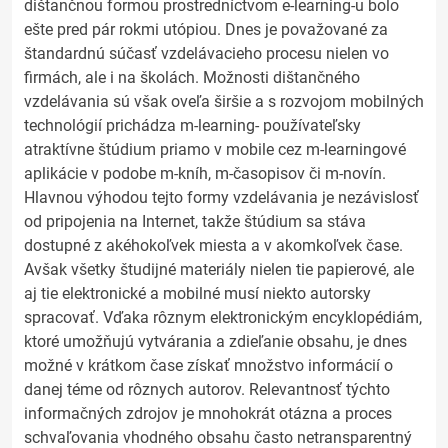
dištančnou formou prostredníctvom e-learning-u bolo
ešte pred pár rokmi utópiou. Dnes je považované za
štandardnú súčasť vzdelávacieho procesu nielen vo
firmách, ale i na školách. Možnosti dištančného
vzdelávania sú však oveľa širšie a s rozvojom mobilných
technológií prichádza m-learning- používateľsky
atraktívne štúdium priamo v mobile cez m-learningové
aplikácie v podobe m-kníh, m-časopisov či m-novín.
Hlavnou výhodou tejto formy vzdelávania je nezávislosť
od pripojenia na Internet, takže štúdium sa stáva
dostupné z akéhokoľvek miesta a v akomkoľvek čase.
Avšak všetky študijné materiály nielen tie papierové, ale
aj tie elektronické a mobilné musí niekto autorsky
spracovať. Vďaka rôznym elektronickým encyklopédiám,
ktoré umožňujú vytvárania a zdieľanie obsahu, je dnes
možné v krátkom čase získať množstvo informácií o
danej téme od rôznych autorov. Relevantnosť týchto
informačných zdrojov je mnohokrát otázna a proces
schvaľovania vhodného obsahu často netransparentný