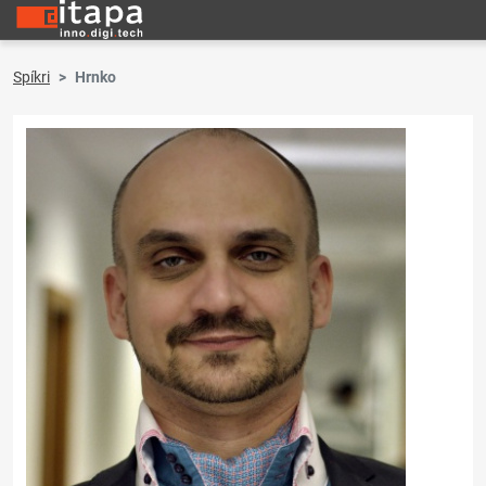
Spíkri
Hrnko