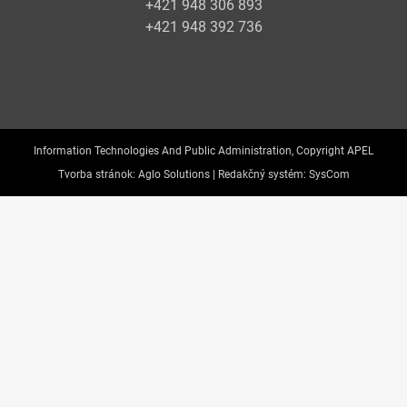
+421 948 306 893
+421 948 392 736
Information Technologies And Public Administration, Copyright APEL
Tvorba stránok:
Aglo Solutions |
Redakčný systém:
SysCom