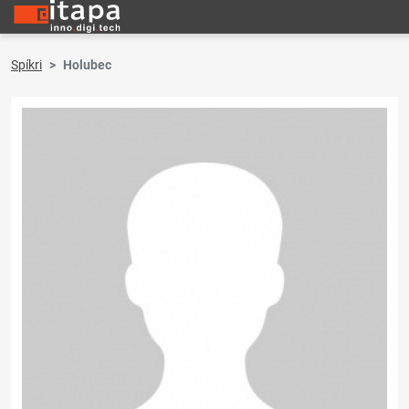
Spíkri
Holubec