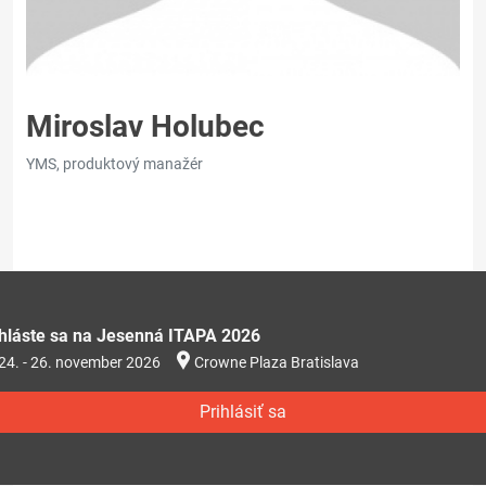
Miroslav Holubec
YMS, produktový manažér
ihláste sa na Jesenná ITAPA 2026
24. - 26. november 2026
Crowne Plaza Bratislava
Prihlásiť sa