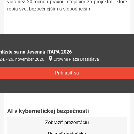
viac než 20-ročnou praxou, stojacim za projektmi, ktoré
robia svet bezpečnejším a slobodnejším.
ihláste sa na Jesenná ITAPA 2026
24. - 26. november 2026
Crowne Plaza Bratislava
Prihlásiť sa
AI v kybernetickej bezpečnosti
Zobraziť prezentáciu
Pozrieť prednášku