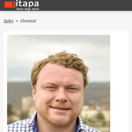
Spíkri
Chmelař