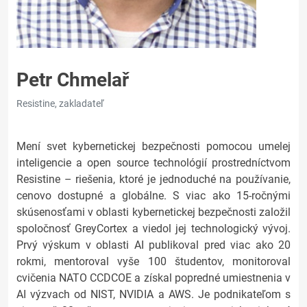
Petr Chmelař
Resistine, zakladateľ
Mení svet kybernetickej bezpečnosti pomocou umelej
inteligencie a open source technológií prostredníctvom
Resistine – riešenia, ktoré je jednoduché na používanie,
cenovo dostupné a globálne. S viac ako 15-ročnými
skúsenosťami v oblasti kybernetickej bezpečnosti založil
spoločnosť GreyCortex a viedol jej technologický vývoj.
Prvý výskum v oblasti AI publikoval pred viac ako 20
rokmi, mentoroval vyše 100 študentov, monitoroval
cvičenia NATO CCDCOE a získal popredné umiestnenia v
AI výzvach od NIST, NVIDIA a AWS. Je podnikateľom s