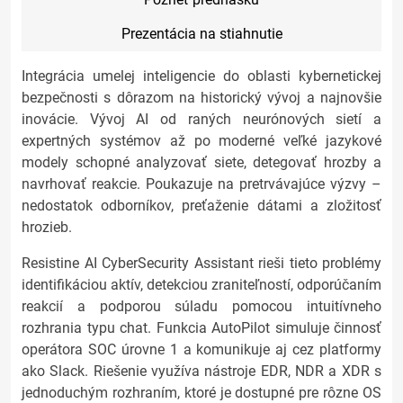
Prezentácia na stiahnutie
Integrácia umelej inteligencie do oblasti kybernetickej
bezpečnosti s dôrazom na historický vývoj a najnovšie
inovácie. Vývoj AI od raných neurónových sietí a
expertných systémov až po moderné veľké jazykové
modely schopné analyzovať siete, detegovať hrozby a
navrhovať reakcie. Poukazuje na pretrvávajúce výzvy –
nedostatok odborníkov, preťaženie dátami a zložitosť
hrozieb.
Resistine AI CyberSecurity Assistant rieši tieto problémy
identifikáciou aktív, detekciou zraniteľností, odporúčaním
reakcií a podporou súladu pomocou intuitívneho
rozhrania typu chat. Funkcia AutoPilot simuluje činnosť
operátora SOC úrovne 1 a komunikuje aj cez platformy
ako Slack. Riešenie využíva nástroje EDR, NDR a XDR s
jednoduchým rozhraním, ktoré je dostupné pre rôzne OS