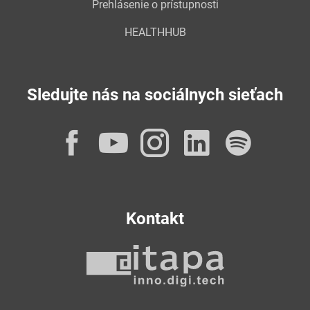
Prehlásenie o prístupnosti
HEALTHHUB
Sledujte nás na sociálnych sieťach
Facebook
YouTube
Instagram
LinkedI
Spot
Kontakt