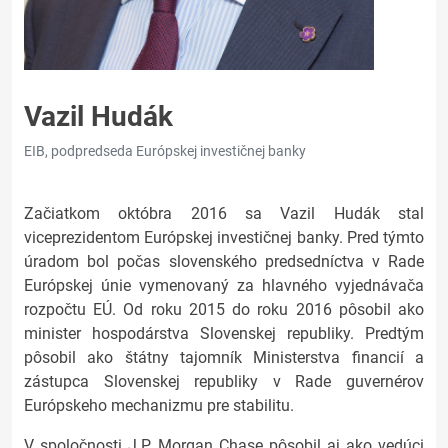
Vazil Hudák
EIB, podpredseda Európskej investičnej banky
Začiatkom októbra 2016 sa Vazil Hudák stal
viceprezidentom Európskej investičnej banky. Pred týmto
úradom bol počas slovenského predsedníctva v Rade
Európskej únie vymenovaný za hlavného vyjednávača
rozpočtu EÚ. Od roku 2015 do roku 2016 pôsobil ako
minister hospodárstva Slovenskej republiky. Predtým
pôsobil ako štátny tajomník Ministerstva financií a
zástupca Slovenskej republiky v Rade guvernérov
Európskeho mechanizmu pre stabilitu.
V spoločnosti J.P. Morgan Chase pôsobil aj ako vedúci