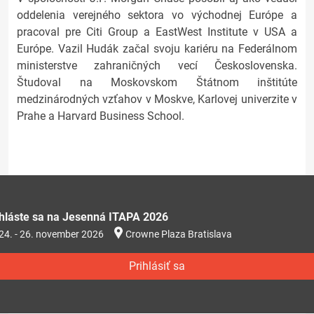
oddelenia verejného sektora vo východnej Európe a
pracoval pre Citi Group a EastWest Institute v USA a
Európe. Vazil Hudák začal svoju kariéru na Federálnom
ministerstve zahraničných vecí Československa.
Študoval na Moskovskom Štátnom inštitúte
medzinárodných vzťahov v Moskve, Karlovej univerzite v
Prahe a Harvard Business School.
ihláste sa na Jesenná ITAPA 2026
24. - 26. november 2026
Crowne Plaza Bratislava
Prihlásiť sa