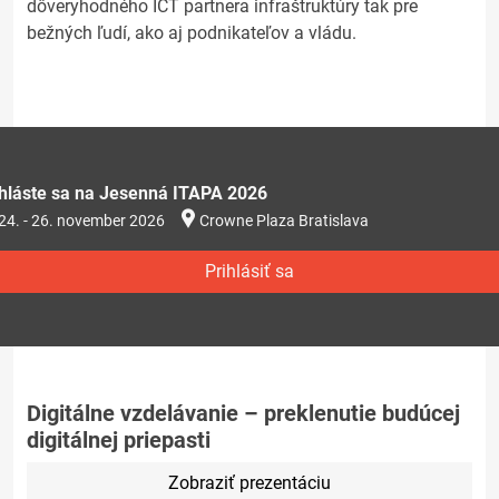
dôveryhodného ICT partnera infraštruktúry tak pre
bežných ľudí, ako aj podnikateľov a vládu.
ihláste sa na Jesenná ITAPA 2026
24. - 26. november 2026
Crowne Plaza Bratislava
Prihlásiť sa
Digitálne vzdelávanie – preklenutie budúcej
digitálnej priepasti
Zobraziť prezentáciu