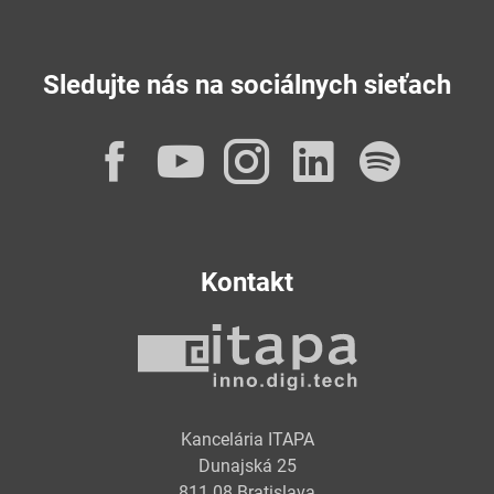
Sledujte nás na sociálnych sieťach
Facebook
YouTube
Instagram
LinkedI
Spot
Kontakt
Kancelária ITAPA
Dunajská 25
811 08 Bratislava