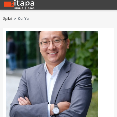
Spíkri
Cui Yu