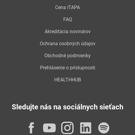
Cena ITAPA
FAQ
Akreditácia novinárov
Ochrana osobných údajov
Obchodné podmienky
Prehlásenie o prístupnosti
HEALTHHUB
Sledujte nás na sociálnych sieťach
Facebook
YouTube
Instagram
LinkedI
Spot