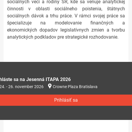
sociálnych vecí a rodiny SR, kde sa venuje analytickej
činnosti v oblasti sociálneho poistenia, štátnych
sociálnych dávok a trhu práce. V rámci svojej práce sa
špecializuje na modelovanie finančných a
ekonomických dopadov legislatívnych zmien a tvorbu
analytických podkladov pre strategické rozhodovanie.
ihláste sa na Jesenná ITAPA 2026
24. - 26. november 2026
Crowne Plaza Bratislava
Prihlásiť sa