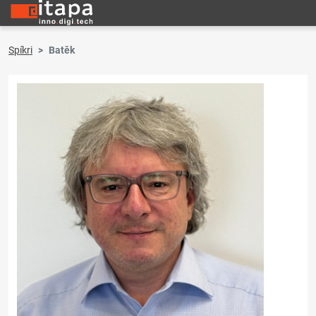
Spíkri
Batěk