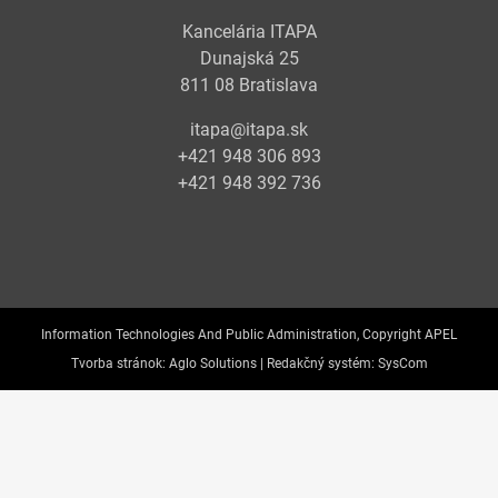
Kancelária ITAPA
Dunajská 25
811 08 Bratislava
itapa@itapa.sk
+421 948 306 893
+421 948 392 736
Information Technologies And Public Administration, Copyright APEL
Tvorba stránok:
Aglo Solutions |
Redakčný systém:
SysCom