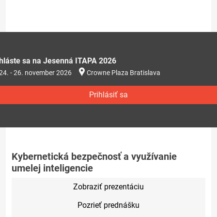
ihláste sa na Jesenná ITAPA 2026
24. - 26. november 2026
Crowne Plaza Bratislava
Prihlásiť sa
Kybernetická bezpečnosť a využívanie
umelej inteligencie
Zobraziť prezentáciu
Pozrieť prednášku