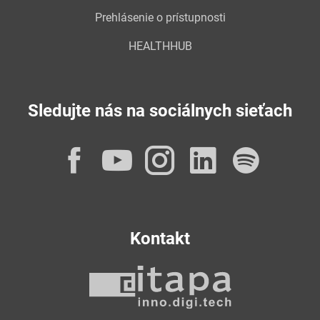
Prehlásenie o prístupnosti
HEALTHHUB
Sledujte nás na sociálnych sieťach
Facebook
YouTube
Instagram
LinkedI
Spot
Kontakt