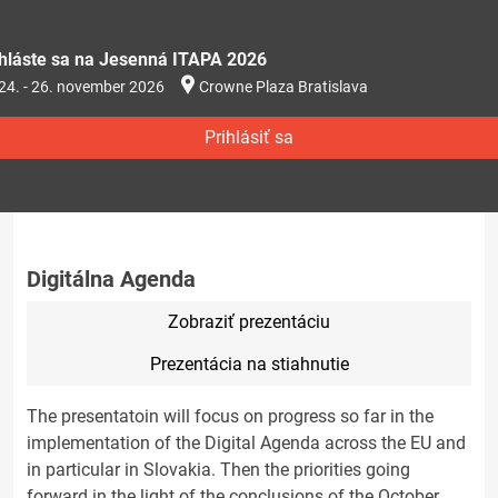
ihláste sa na Jesenná ITAPA 2026
24. - 26. november 2026
Crowne Plaza Bratislava
Prihlásiť sa
Digitálna Agenda
Zobraziť prezentáciu
Prezentácia na stiahnutie
The presentatoin will focus on progress so far in the
implementation of the Digital Agenda across the EU and
in particular in Slovakia. Then the priorities going
forward in the light of the conclusions of the October