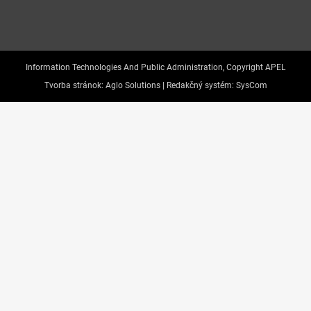
Information Technologies And Public Administration, Copyright APEL
Tvorba stránok:
Aglo Solutions |
Redakčný systém:
SysCom