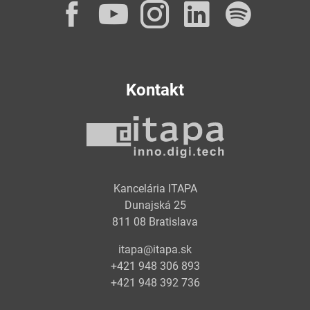
Facebook
YouTube
Instagram
LinkedI
Spot
Kontakt
Kancelária ITAPA
Dunajská 25
811 08 Bratislava
itapa@itapa.sk
+421 948 306 893
+421 948 392 736