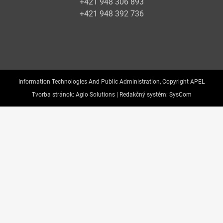
+421 948 306 893
+421 948 392 736
Information Technologies And Public Administration, Copyright APEL
Tvorba stránok:
Aglo Solutions |
Redakčný systém:
SysCom