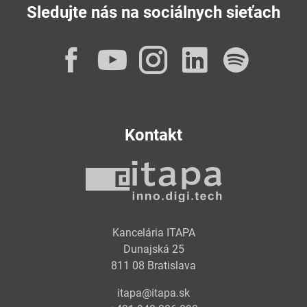
Sledujte nás na sociálnych sieťach
Facebook
YouTube
Instagram
LinkedI
Spot
Kontakt
Kancelária ITAPA
Dunajská 25
811 08 Bratislava
itapa@itapa.sk