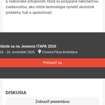
a vodcovské schopnosti, ktoré sú posypané nekonečnou
zvedavosťou, ako môže technológia vyriešiť skutočné
problémy ľudí a spoločnosti.
ihláste sa na Jesenná ITAPA 2026
24. - 26. november 2026
Crowne Plaza Bratislava
Prihlásiť sa
DISKUSIA
Zobraziť prezentáciu