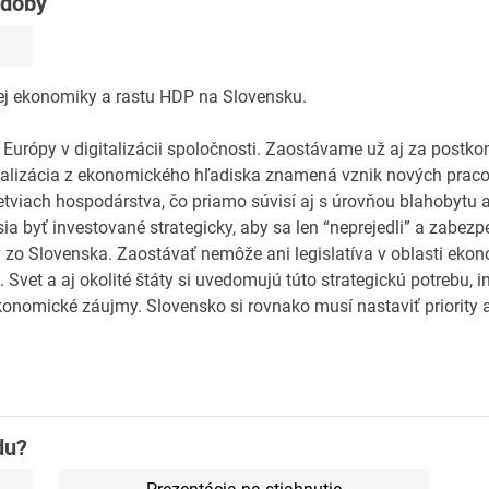
udoby
nej ekonomiky a rastu HDP na Slovensku.
 Európy v digitalizácii spoločnosti. Zaostávame už aj za postk
italizácia z ekonomického hľadiska znamená vznik nových prac
viach hospodárstva, čo priamo súvisí aj s úrovňou blahobytu 
ia byť investované strategicky, aby sa len “neprejedli” a zabezpe
 zo Slovenska. Zaostávať nemôže ani legislatíva v oblasti ekon
 Svet a aj okolité štáty si uvedomujú túto strategickú potrebu, i
onomické záujmy. Slovensko si rovnako musí nastaviť priority a
du?