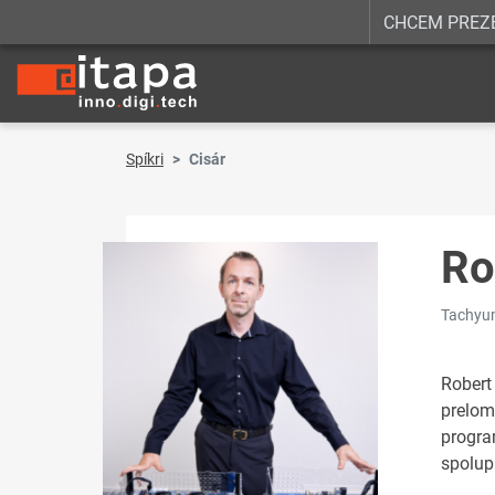
CHCEM PREZ
Spíkri
Cisár
Ro
Tachyum
Robert
prelom
progra
spolupr