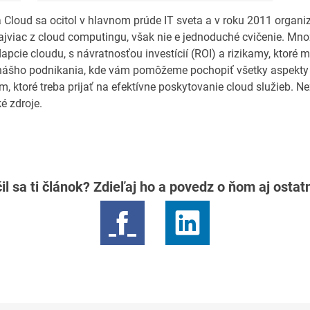
 Cloud sa ocitol v hlavnom prúde IT sveta a v roku 2011 organiz
najviac z cloud computingu, však nie e jednoduché cvičenie. Množ
adapcie cloudu, s návratnosťou investícií (ROI) a rizikamy, ktoré 
 nášho podnikania, kde vám pomôžeme pochopiť všetky aspekty
, ktoré treba prijať na efektívne poskytovanie cloud služieb. 
é zdroje.
il sa ti článok? Zdieľaj ho a povedz o ňom aj osta