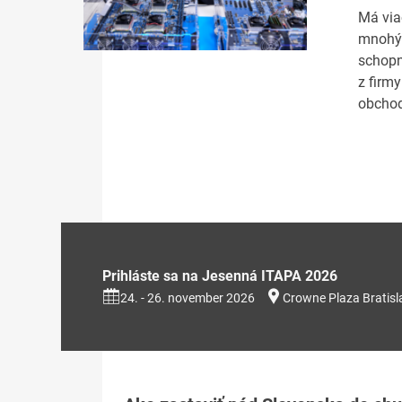
Má via
mnohýc
schopn
z firm
obchod
Prihláste sa na Jesenná ITAPA 2026
24. - 26. november 2026
Crowne Plaza Bratisl