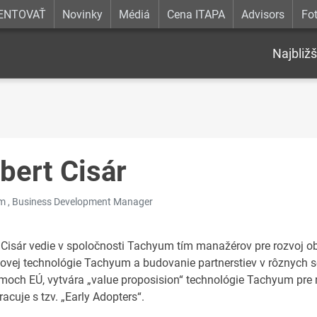
ENTOVAŤ
Novinky
Médiá
Cena ITAPA
Advisors
Fot
Najbližš
bert Cisár
 , Business Development Manager
 Cisár vedie v spoločnosti Tachyum tím manažérov pre rozvoj o
ovej technológie Tachyum a budovanie partnerstiev v rôznych 
moch EÚ, vytvára „value proposision“ technológie Tachyum pre 
acuje s tzv. „Early Adopters“.