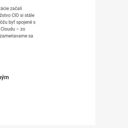
ácie začali
stvo CIO si stále
môžu byť spojené s
 Cloudu – zo
Nezameriavame sa
tným