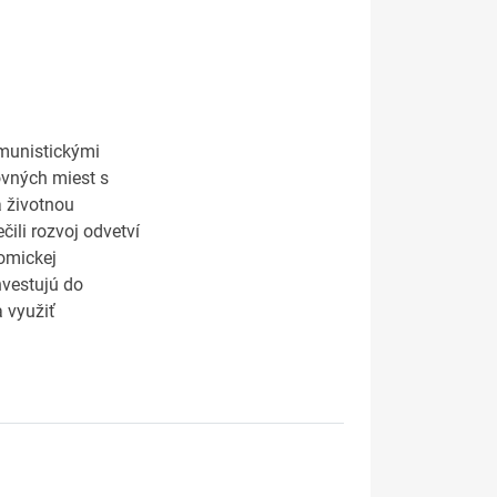
omunistickými
ovných miest s
a životnou
čili rozvoj odvetví
omickej
nvestujú do
 využiť