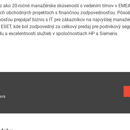
c ako 20-ročné manažérske skúsenosti s vedením tímov v EMEA 
h obchodných projektoch s finančnou zodpovednosťou. Pôsobi
osťou prepájať biznis s IT pre zákazníkov na najvyššej manažér
y ESET, kde bol zodpovedný za celkový predaj pre podnikový seg
u a excelentnosti služieb v spoločnostiach HP a Siemens.
ava