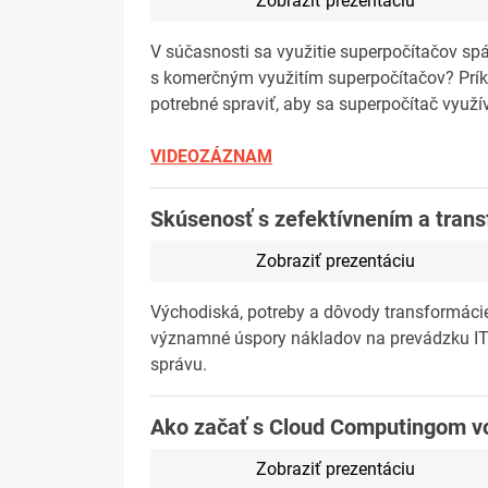
Zobraziť prezentáciu
V súčasnosti sa využitie superpočítačov spáj
s komerčným využitím superpočítačov? Príkl
potrebné spraviť, aby sa superpočítač využív
VIDEOZÁZNAM
Skúsenosť s zefektívnením a transf
Zobraziť prezentáciu
Východiská, potreby a dôvody transformácie
významné úspory nákladov na prevádzku IT.
správu.
Ako začať s Cloud Computingom vo
Zobraziť prezentáciu