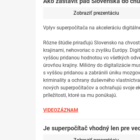
Ako zastaviť pád Slovenska do ch
Zobraziť prezentáciu
Vplyv superpočítača na akceleráciu digitál
Rôzne štúdie priraďujú Slovensko na chvost
krajinami, nehovoriac o zvyšku Európy. Dig
vyššou pridanou hodnotou vo všetkých odvet
úrovňou krajiny. Milióny do digitalizácie mus
s vyššou pridanou a zabránili úniku mozgov
kriminality a ochrany duševného vlastníctva.
nových superpočítačov a ochraňujú svoje ek
príležitosti, ktoré sa mu ponúkajú.
VIDEOZÁZNAM
Je superpočítač vhodný len pre ve