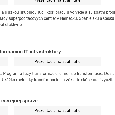
Prezentácia na stiahnutie
a s úzkou skupinou ľudí, ktorí pracujú vo vede a sú zdatní progr
ady superpočítačových centier v Nemecku, Španielsku a Česku 
al efektívne.
ormáciou IT infraštruktúry
Prezentácia na stiahnutie
. Program a fázy transformácie, dimenzie transformácie. Dosia
 Ukážka metodiky transformácie na základe skúseností využiteľ
 verejnej správe
Prezentácia na stiahnutie