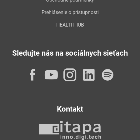
Prehlásenie o prístupnosti
HEALTHHUB
Sledujte nás na sociálnych sieťach
Facebook
YouTube
Instagram
LinkedI
Spot
Kontakt