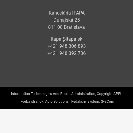
Kancelária ITAPA
Dunajská 25
811 08 Bratislava
itapa@itapa.sk
+421 948 306 893
+421 948 392 736
Information Technologies And Public Administration, Copyright APEL
Tvorba stránok:
Aglo Solutions |
Redakčný systém:
SysCom