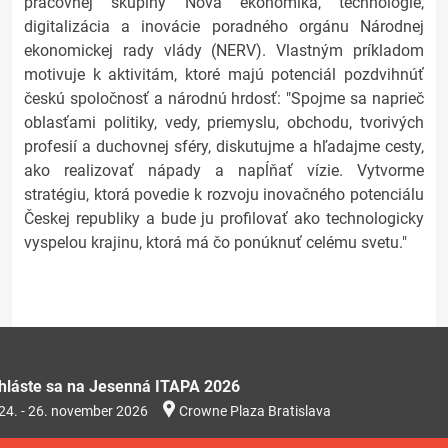
pracovnej skupiny Nová ekonomika, technológie,
digitalizácia a inovácie poradného orgánu Národnej
ekonomickej rady vlády (NERV). Vlastným príkladom
motivuje k aktivitám, ktoré majú potenciál pozdvihnúť
českú spoločnosť a národnú hrdosť: "Spojme sa naprieč
oblasťami politiky, vedy, priemyslu, obchodu, tvorivých
profesií a duchovnej sféry, diskutujme a hľadajme cesty,
ako realizovať nápady a napĺňať vízie. Vytvorme
stratégiu, ktorá povedie k rozvoju inovačného potenciálu
Českej republiky a bude ju profilovať ako technologicky
vyspelou krajinu, ktorá má čo ponúknuť celému svetu."
ihláste sa na Jesenná ITAPA 2026
24. - 26. november 2026
Crowne Plaza Bratislava