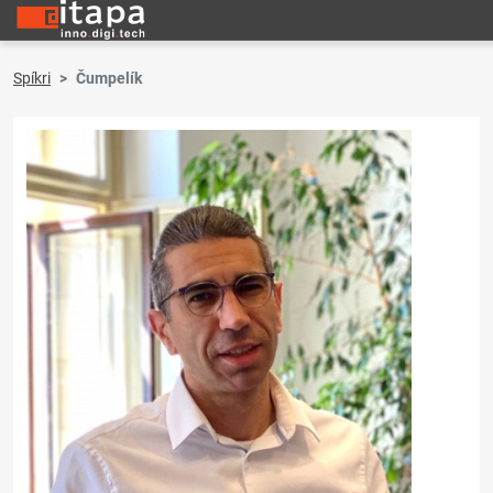
Spíkri
Čumpelík