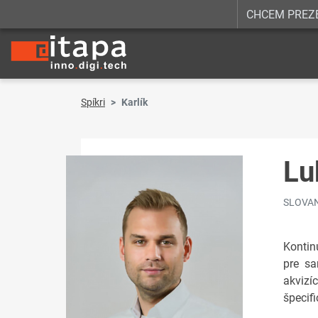
CHCEM PREZ
Spíkri
Karlík
Lu
SLOVA
Kontin
pre sa
akvizí
špecifi