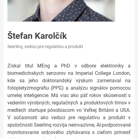
Štefan Karolčík
Seerlinq, vedúci pre regulatívu a produkt
Získal titul MEng a PhD v odbore elektroniky a
biomedicínskych senzorov na Imperial College London,
kde sa jeho doktorandský výskum zameriaval na
fotopletyzmografiu (PPG) a analýzu signálov pomocou
umelej inteligencie. Má viac ako päť rokov skúseností s
vedením výrobných, regulačných a produktových tímov v
medtech startupe pôsobiacom vo Veľkej Británii a USA.
V súčasnosti ako vedúci pre regulatívu a produkt v
spoločnosti Seerlinq rozvíja neinvazívne, AI-podporované
monitorovanie srdcového zlyhávania s cieľom priniesť