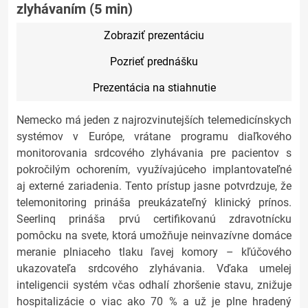
zlyhávaním (5 min)
Zobraziť prezentáciu
Pozrieť prednášku
Prezentácia na stiahnutie
Nemecko má jeden z najrozvinutejších telemedicínskych
systémov v Európe, vrátane programu diaľkového
monitorovania srdcového zlyhávania pre pacientov s
pokročilým ochorením, využívajúceho implantovateľné
aj externé zariadenia. Tento prístup jasne potvrdzuje, že
telemonitoring prináša preukázateľný klinický prínos.
Seerlinq prináša prvú certifikovanú zdravotnícku
pomôcku na svete, ktorá umožňuje neinvazívne domáce
meranie plniaceho tlaku ľavej komory – kľúčového
ukazovateľa srdcového zlyhávania. Vďaka umelej
inteligencii systém včas odhalí zhoršenie stavu, znižuje
hospitalizácie o viac ako 70 % a už je plne hradený