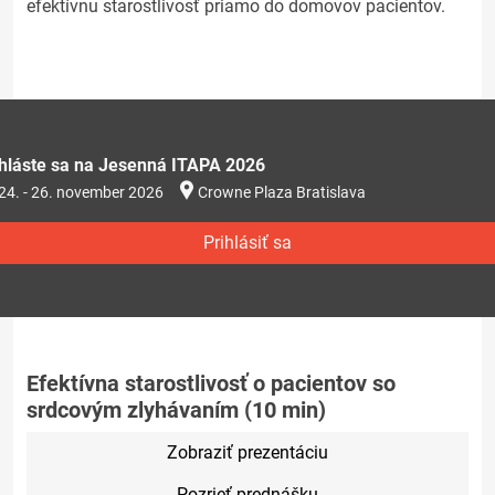
efektívnu starostlivosť priamo do domovov pacientov.
ihláste sa na Jesenná ITAPA 2026
24. - 26. november 2026
Crowne Plaza Bratislava
Prihlásiť sa
Efektívna starostlivosť o pacientov so
srdcovým zlyhávaním (10 min)
Zobraziť prezentáciu
Pozrieť prednášku