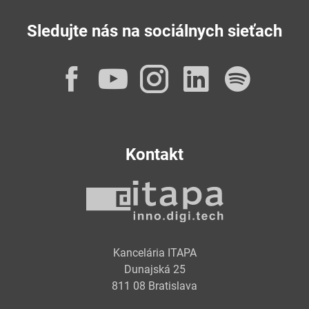
Sledujte nás na sociálnych sieťach
Facebook
YouTube
Instagram
LinkedI
Spot
Kontakt
Kancelária ITAPA
Dunajská 25
811 08 Bratislava