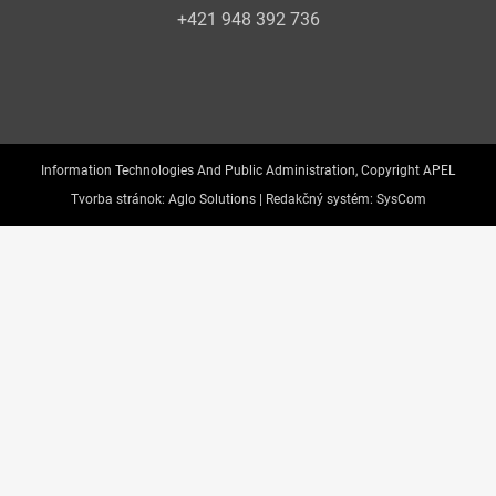
+421 948 392 736
Information Technologies And Public Administration, Copyright APEL
Tvorba stránok:
Aglo Solutions |
Redakčný systém:
SysCom