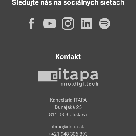
Sledujte nás na sociálnych sieťach
Facebook
YouTube
Instagram
LinkedI
Spot
Kontakt
Kancelária ITAPA
Dunajská 25
811 08 Bratislava
itapa@itapa.sk
+421 948 306 893