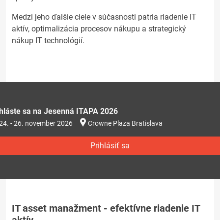
Medzi jeho ďalšie ciele v súčasnosti patria riadenie IT
aktív, optimalizácia procesov nákupu a strategický
nákup IT technológií.
ihláste sa na Jesenná ITAPA 2026
24. - 26. november 2026
Crowne Plaza Bratislava
Prihlásiť sa
IT asset manažment - efektívne riadenie IT