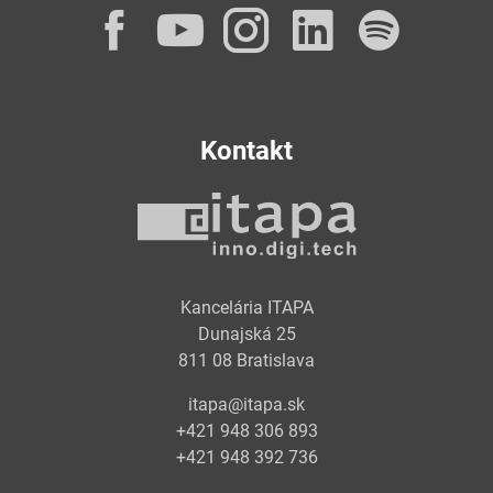
Facebook
YouTube
Instagram
LinkedI
Spot
Kontakt
Kancelária ITAPA
Dunajská 25
811 08 Bratislava
itapa@itapa.sk
+421 948 306 893
+421 948 392 736