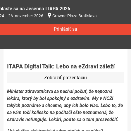
ihláste sa na Jesenná ITAPA 2026
24. - 26. november 2026
Crowne Plaza Bratislava
Prihlásiť sa
ITAPA Digital Talk: Lebo na eZdraví záleží
Zobraziť prezentáciu
Minister zdravotníctva sa nechal počuť, že nepozná
lekára, ktorý by bol spokojný s ezdravím. My v NCZI
takých poznáme a chceme, aby ich bolo viac. Lebo to, že
sa vám točí koliesko na počítači ešte neznamená, že
ezdravie nefunguje. Lekári, poďte sa o tom presvedčiť.