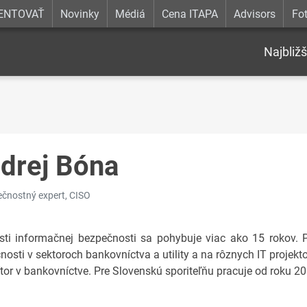
ENTOVAŤ
Novinky
Médiá
Cena ITAPA
Advisors
Fot
Najbližš
drej Bóna
ečnostný expert, CISO
sti informačnej bezpečnosti sa pohybuje viac ako 15 rokov. 
osti v sektoroch bankovníctva a utility a na rôznych IT projekto
ítor v bankovníctve. Pre Slovenskú sporiteľňu pracuje od roku 20