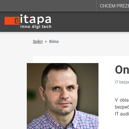
CHCEM PREZ
Spíkri
Bóna
On
IT bezp
V obla
bezpečn
IT aud