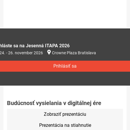
ihláste sa na Jesenná ITAPA 2026
24. - 26. november 2026
Crowne Plaza Bratislava
Prihlásiť sa
Budúcnosť vysielania v digitálnej ére
Zobraziť prezentáciu
Prezentácia na stiahnutie