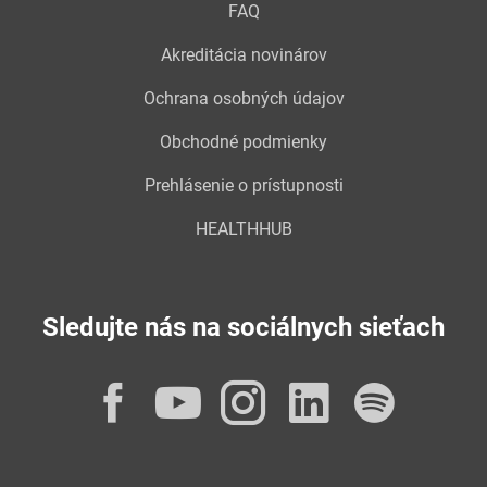
FAQ
Akreditácia novinárov
Ochrana osobných údajov
Obchodné podmienky
Prehlásenie o prístupnosti
HEALTHHUB
Sledujte nás na sociálnych sieťach
Facebook
YouTube
Instagram
LinkedI
Spot