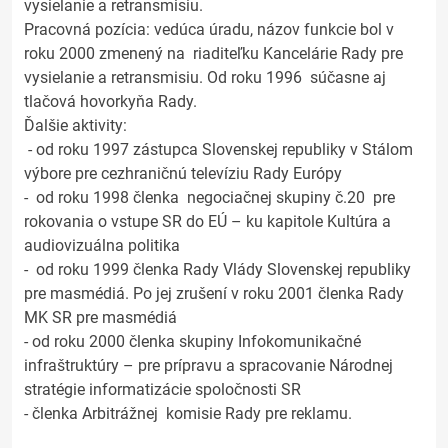
vysielanie a retransmisiu.
Pracovná pozícia: vedúca úradu, názov funkcie bol v
roku 2000 zmenený na riaditeľku Kancelárie Rady pre
vysielanie a retransmisiu. Od roku 1996 súčasne aj
tlačová hovorkyňa Rady.
Ďalšie aktivity:
- od roku 1997 zástupca Slovenskej republiky v Stálom
výbore pre cezhraničnú televíziu Rady Európy
- od roku 1998 členka negociačnej skupiny č.20 pre
rokovania o vstupe SR do EÚ – ku kapitole Kultúra a
audiovizuálna politika
- od roku 1999 členka Rady Vlády Slovenskej republiky
pre masmédiá. Po jej zrušení v roku 2001 členka Rady
MK SR pre masmédiá
- od roku 2000 členka skupiny Infokomunikačné
infraštruktúry – pre prípravu a spracovanie Národnej
stratégie informatizácie spoločnosti SR
- členka Arbitrážnej komisie Rady pre reklamu.