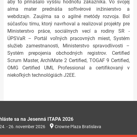
aby to prinášalo vyššiu hodnotu zákazníka. Vo svojej
alma mater prednáša softvérové inžinierstvo a
webdizajn. Zaujíma sa o agilné metódy rozvoja. Bol
súčasťou tímu, ktorý navrhoval a realizoval projekty pre
Ministerstvo práce, sociálnych vecí a rodiny SR -
ÚPSVaR – Portál voľných pracovných miest, Systém
služieb zamestnanosti, Ministerstvo spravodlivosti –
Systém prepojenia obchodných registrov. Certified
Scrum Master, ArchiMate 2 Certified, TOGAF 9 Certified,
OMG Certified UML Professional a certifikovaný v
niekoľkých technológiách J2EE.
ihláste sa na Jesenná ITAPA 2026
24. - 26. november 2026
Crowne Plaza Bratislava