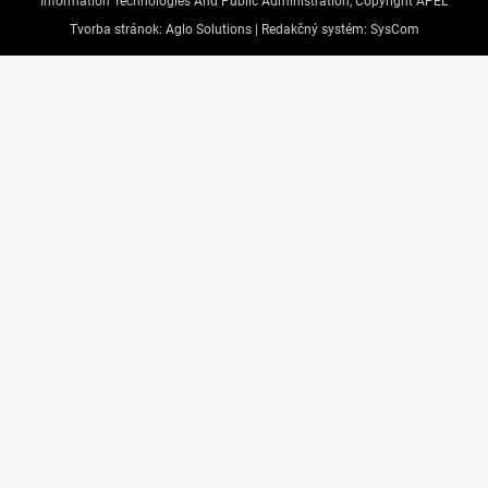
Information Technologies And Public Administration, Copyright APEL
Tvorba stránok:
Aglo Solutions |
Redakčný systém:
SysCom