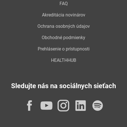
FAQ
Akreditácia novinárov
Ochrana osobných údajov
Obchodné podmienky
Prehlásenie o prístupnosti
HEALTHHUB
Sledujte nás na sociálnych sieťach
Facebook
YouTube
Instagram
LinkedI
Spot