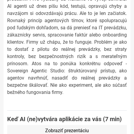
AI agenti už dnes píšu kód, testujú, opravujú chyby a
navzájom si odovzdávajú prácu. Ale to je len začiatok.
Rovnaký princíp agentových tímov, ktoré spolupracujú
pod ľudským dohľadom, sa dá preniesť na IT prevádzku,
zákaznícky servis, spracovanie faktúr alebo onboarding
klientov. Firmy už chápu, že to funguje. Problém je ako
to dostať z pilotu do reálnej prevádzky, bez straty
kontroly, bez bezpečnostných rizík a s merateľným
prínosom. Atos na to ponúka konkrétnu odpoveď -
Sovereign Agentic Studio: štruktúrovaný prístup, ako
agentov navrhnúť, nasadiť do reálnej prevádzky a
bezpečne škálovať. Nie ako experiment, ale ako súčasť
bežného fungovania firmy.
Keď AI (ne)vytvára aplikácie za vás (7 min)
Zobraziť prezentáciu