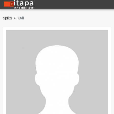
Spíkri
Kall