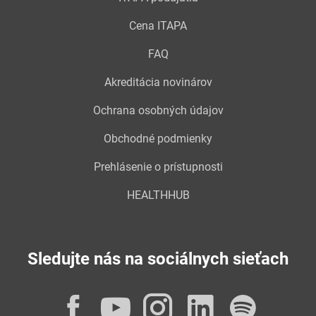
Cena ITAPA
FAQ
Akreditácia novinárov
Ochrana osobných údajov
Obchodné podmienky
Prehlásenie o prístupnosti
HEALTHHUB
Sledujte nás na sociálnych sieťach
Facebook
YouTube
Instagram
LinkedI
Spot