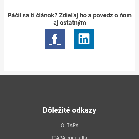
Páčil sa ti článok? Zdieľaj ho a povedz o ňom
aj ostatným
Dôležité odkazy
O ITAPA
ITAPA podujatia