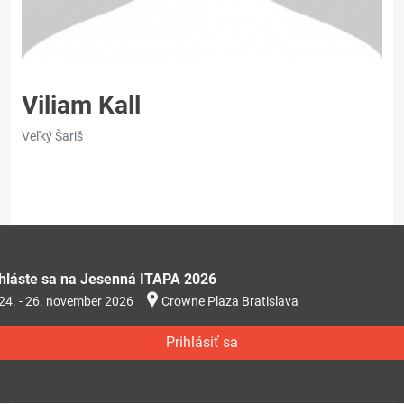
Viliam Kall
Veľký Šariš
ihláste sa na Jesenná ITAPA 2026
24. - 26. november 2026
Crowne Plaza Bratislava
Prihlásiť sa