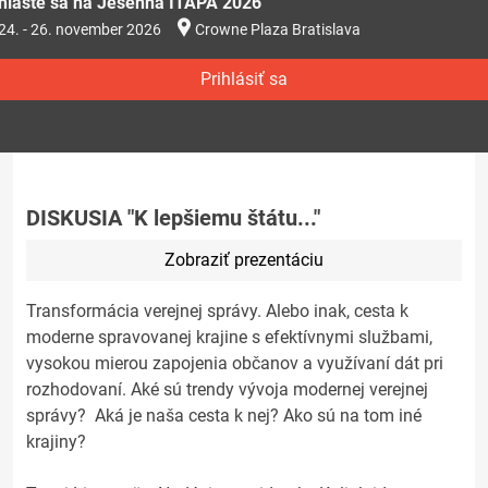
ihláste sa na Jesenná ITAPA 2026
24. - 26. november 2026
Crowne Plaza Bratislava
Prihlásiť sa
DISKUSIA "K lepšiemu štátu..."
Zobraziť prezentáciu
Transformácia verejnej správy. Alebo inak, cesta k
moderne spravovanej krajine s efektívnymi službami,
vysokou mierou zapojenia občanov a využívaní dát pri
rozhodovaní. Aké sú trendy vývoja modernej verejnej
správy? Aká je naša cesta k nej? Ako sú na tom iné
krajiny?