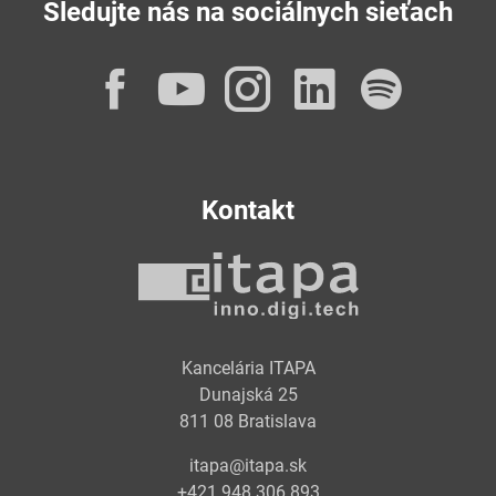
Sledujte nás na sociálnych sieťach
Facebook
YouTube
Instagram
LinkedI
Spot
Kontakt
Kancelária ITAPA
Dunajská 25
811 08 Bratislava
itapa@itapa.sk
+421 948 306 893