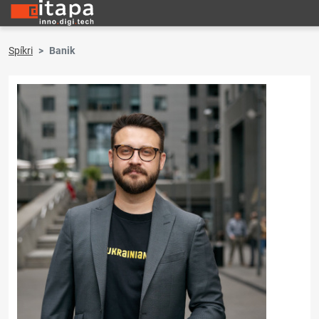
Spíkri
Banik