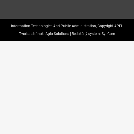
Information Technologies And Public Administration, Copyright APEL
Tvorba stránok:
Aglo Solutions |
Redakčný systém:
SysCom