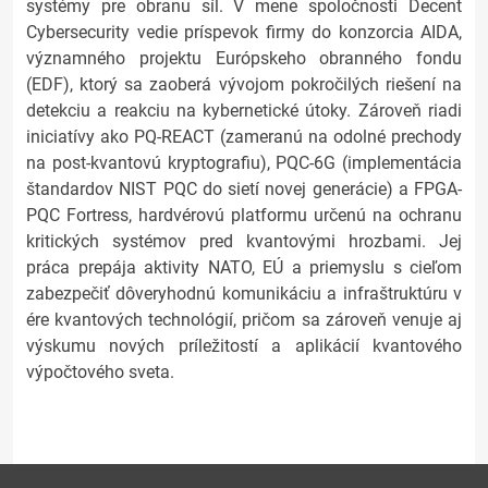
systémy pre obranu síl. V mene spoločnosti Decent
Cybersecurity vedie príspevok firmy do konzorcia AIDA,
významného projektu Európskeho obranného fondu
(EDF), ktorý sa zaoberá vývojom pokročilých riešení na
detekciu a reakciu na kybernetické útoky. Zároveň riadi
iniciatívy ako PQ-REACT (zameranú na odolné prechody
na post-kvantovú kryptografiu), PQC-6G (implementácia
štandardov NIST PQC do sietí novej generácie) a FPGA-
PQC Fortress, hardvérovú platformu určenú na ochranu
kritických systémov pred kvantovými hrozbami. Jej
práca prepája aktivity NATO, EÚ a priemyslu s cieľom
zabezpečiť dôveryhodnú komunikáciu a infraštruktúru v
ére kvantových technológií, pričom sa zároveň venuje aj
výskumu nových príležitostí a aplikácií kvantového
výpočtového sveta.