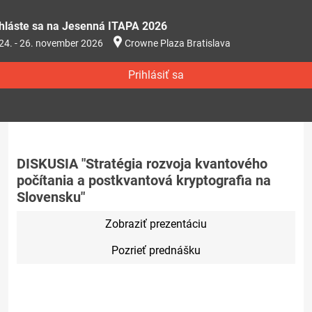
ihláste sa na Jesenná ITAPA 2026
24. - 26. november 2026
Crowne Plaza Bratislava
Prihlásiť sa
DISKUSIA "Stratégia rozvoja kvantového
počítania a postkvantová kryptografia na
Slovensku"
Zobraziť prezentáciu
Pozrieť prednášku