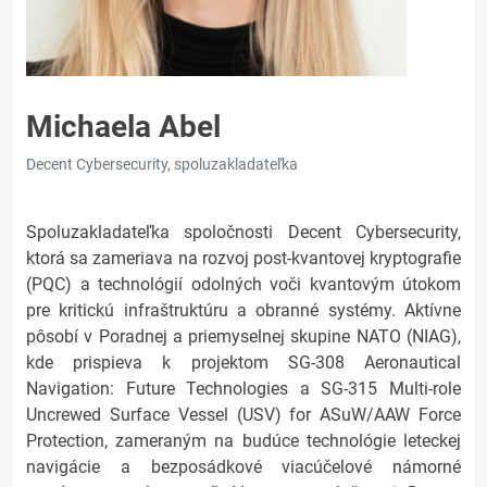
Michaela Abel
Decent Cybersecurity, spoluzakladateľka
Spoluzakladateľka spoločnosti Decent Cybersecurity,
ktorá sa zameriava na rozvoj post-kvantovej kryptografie
(PQC) a technológií odolných voči kvantovým útokom
pre kritickú infraštruktúru a obranné systémy. Aktívne
pôsobí v Poradnej a priemyselnej skupine NATO (NIAG),
kde prispieva k projektom SG-308 Aeronautical
Navigation: Future Technologies a SG-315 Multi-role
Uncrewed Surface Vessel (USV) for ASuW/AAW Force
Protection, zameraným na budúce technológie leteckej
navigácie a bezposádkové viacúčelové námorné