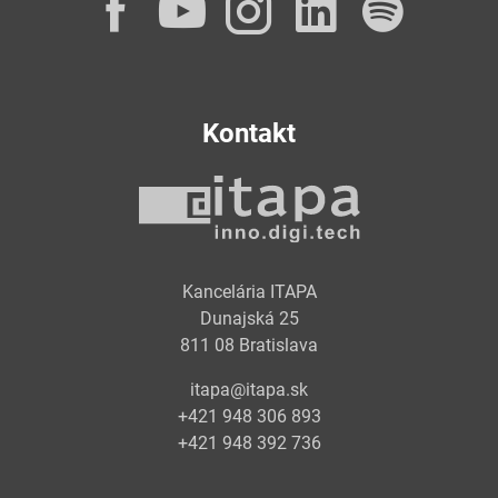
Facebook
YouTube
Instagram
LinkedI
Spot
Kontakt
Kancelária ITAPA
Dunajská 25
811 08 Bratislava
itapa@itapa.sk
+421 948 306 893
+421 948 392 736