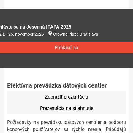
ihláste sa na Jesenná ITAPA 2026
24. - 26. november 2026
Crowne Plaza Bratislava
Prihlásiť sa
Efektívna prevádzka dátových centier
Zobraziť prezentáciu
Prezentácia na stiahnutie
Požiadavky na prevádzku dátových centrier a podporu
koncových používateľov sa rýchlo menia. Pribúdajú