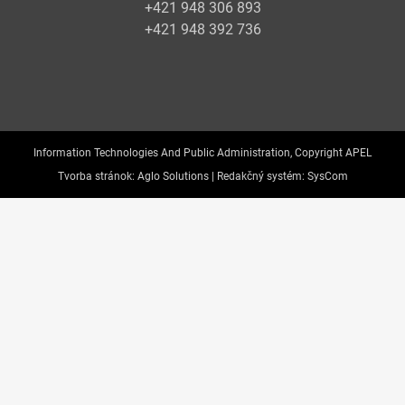
+421 948 306 893
+421 948 392 736
Information Technologies And Public Administration, Copyright APEL
Tvorba stránok:
Aglo Solutions |
Redakčný systém:
SysCom