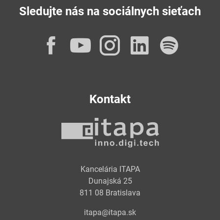
Sledujte nás na sociálnych sieťach
Facebook
YouTube
Instagram
LinkedI
Spot
Kontakt
Kancelária ITAPA
Dunajská 25
811 08 Bratislava
itapa@itapa.sk