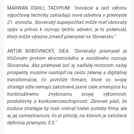
MARWAN OGHLI, TACHYUM: "
Inovácie a rast výkonu
výpočtovej techniky zakladajú nové odvetvia v priemysle
21. storočia. Slovenský superpočítač môže mať obrovský
vplyv a prínos k rozvoju týchto odvetví, je to potenciál,
ktorý môže výrazne zmeniť priemysel na Slovensku."
ARTUR BOBOVNICKÝ, SIEA:
"Slovenský priemysel je
kľúčovým prvkom ekonomického a sociálneho rozvoja
Slovenska. Aby priemysel bol aj naďalej motorom našej
prosperity, musíme nastúpiť na cestu zelenej a digitálnej
transformácie, čo pomôže firmám, ktoré vo svojej
stratégii ešte nemajú zakotvené jasné ciele smerujúce ku
kontinuálnemu zvyšovaniu svojej výkonnosti,
produktivity a konkurencieschopnosti. Zároveň platí, že
budúce stratégie by mali vnímať nielen potreby firmy, ale
aj jej zamestnancov, čo je princíp, na ktorom je založená
definícia priemyslu 5.0."