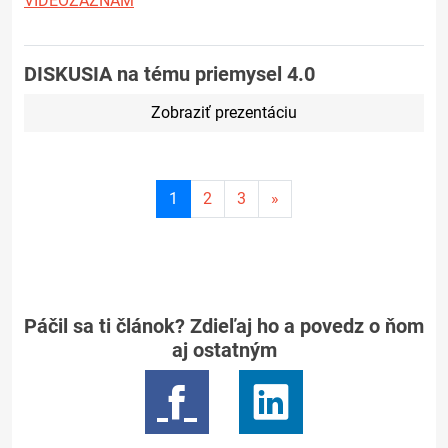
VIDEOZÁZNAM
DISKUSIA na tému priemysel 4.0
Zobraziť prezentáciu
Aktuálna
1
2
3
»
stránka
1
Páčil sa ti článok? Zdieľaj ho a povedz o ňom
aj ostatným