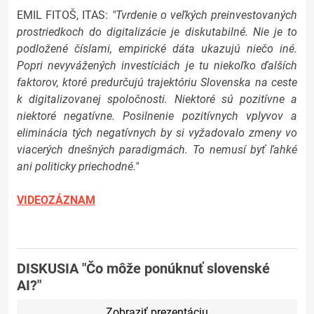
EMIL FITOŠ, ITAS:
"Tvrdenie o veľkých preinvestovaných
prostriedkoch do digitalizácie je diskutabilné. Nie je to
podložené číslami, empirické dáta ukazujú niečo iné.
Popri nevyvážených investíciách je tu niekoľko ďalších
faktorov, ktoré predurčujú trajektóriu Slovenska na ceste
k digitalizovanej spoločnosti. Niektoré sú pozitívne a
niektoré negatívne. Posilnenie pozitívnych vplyvov a
eliminácia tých negatívnych by si vyžadovalo zmeny vo
viacerých dnešných paradigmách. To nemusí byť ľahké
ani politicky priechodné."
VIDEOZÁZNAM
DISKUSIA "Čo môže ponúknuť slovenské
AI?"
Zobraziť prezentáciu