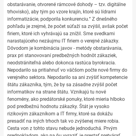
obstarávanie, otvorené rámcové dohody – tzv. digitálne
trhovisko), aby tým po vzore krajín, ktoré sú lídrami
informatizácie, podporila konkurenciu.“ Z dnešného
pohľadu je zrejmé, že počet súťaží sa zvýšil, avšak počet
firiem, ktoré ich vyhrávajú sa znížil. Sme svedkami
narastajúceho nezáujmu IT firiem o verejné zákazky.
Dôvodom je kombinácia javov - metódy obstarávania,
prax pri stanovovaní predbežných hodnôt zákaziek,
neodstrániteľná alebo dokonca rastúca byrokracia.
Nepodarilo sa pritiahnuť vo väčšom počte nové firmy do
verejného sektora. Nepodarilo sa ani zvýšiť kompetencie
štátu zákazníka, tým, že by sa zásadne zvýšil počet
informatikov na strane štátu. Vznikajú tu nové
fenomény, ako predátorské ponuky, ktoré mieria hlboko
pod predbežnú hodnotu zákazky. Štát je vysoko
rizikovým zákazníkom a IT firmy, ktoré sa dokážu
presadiť na iných trhoch tak vo zvýšenej miere robia.
Cesta von z tohto stavu nebude jednoduchá. Prvým
predpokladom, ako na ňu vyraziť, je prestať pretvárať