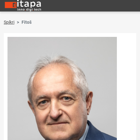
Spíkri
Fitoš