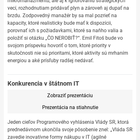
mikromanažmentu, ale aj k ignorovaniu strategických
vecí, rozhodnutiam pridávať plyn a zároveň aj dupať na
brzdu. Zodpovedný manažér by sa mal pozrieť na
kapacity, ktoré realisticky bude mať k dispozícii,
porovnať ich s požiadavkami, ktoré sa naňho valia a
položiť si otázku „ČO NEROBIŤ?“. Emil Fitoš bude vo
svojom príspevku hovoriť o tom, ktoré priority v
skutočnosti nie sú prioritami, ktoré aktivity sú mrhaním
energiou a aké prísľuby radšej nedávať.
Konkurencia v štátnom IT
Zobraziť prezentáciu
Prezentácia na stiahnutie
Jeden cieľov Programového vyhlásenia Vlády SR, ktorá
prednedávnom ukončila svoje pôsobenie znel: „Vláda SR
zavedie inovatívne formy nákupu v IT (agilné