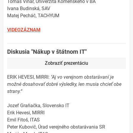
Tomáš Vinař, Univerzita Komenského v BA
Ivana Budinská, SAV
Matej Pecháč, TACHYUM
VIDEOZÁZNAM
Diskusia "Nákup v štátnom IT"
Zobraziť prezentáciu
ERIK HEVESI, MIRRI:
"Aj vo verejnom obstarávaní je
možné dosahovať dobré výsledky, len musia chcieť obe
strany.“
Jozef Graňačka, Slovensko IT
Erik Hevesi, MIRRI
Emil Fitoš, ITAS
Peter Kubovič, Úrad verejného obstarávania SR