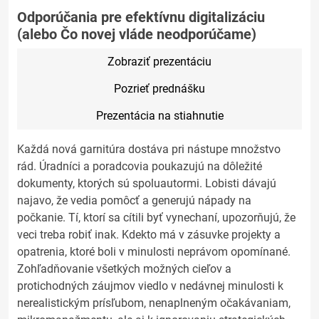
Odporúčania pre efektívnu digitalizáciu
(alebo Čo novej vláde neodporúčame)
Zobraziť prezentáciu
Pozrieť prednášku
Prezentácia na stiahnutie
Každá nová garnitúra dostáva pri nástupe množstvo
rád. Úradníci a poradcovia poukazujú na dôležité
dokumenty, ktorých sú spoluautormi. Lobisti dávajú
najavo, že vedia pomôcť a generujú nápady na
počkanie. Tí, ktorí sa cítili byť vynechaní, upozorňujú, že
veci treba robiť inak. Kdekto má v zásuvke projekty a
opatrenia, ktoré boli v minulosti neprávom opomínané.
Zohľadňovanie všetkých možných cieľov a
protichodných záujmov viedlo v nedávnej minulosti k
nerealistickým prísľubom, nenaplneným očakávaniam,