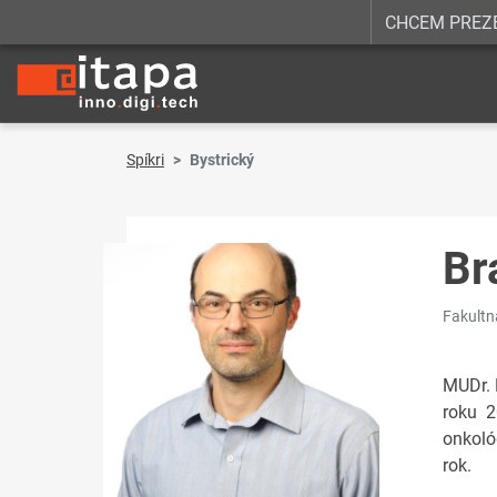
CHCEM PREZ
Spíkri
Bystrický
Br
Fakultn
MUDr. 
roku 2
onkoló
rok.