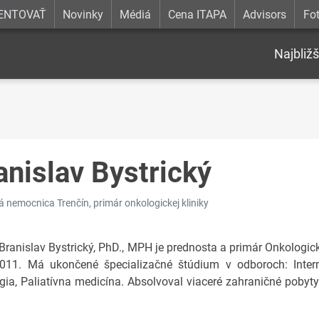
ENTOVAŤ
Novinky
Médiá
Cena ITAPA
Advisors
Fot
Najbližš
anislav Bystrický
á nemocnica Trenčín, primár onkologickej kliniky
Branislav Bystrický, PhD., MPH je prednosta a primár Onkologick
011. Má ukončené špecializačné štúdium v odboroch: Intern
gia, Paliatívna medicína. Absolvoval viaceré zahraničné pobyty -