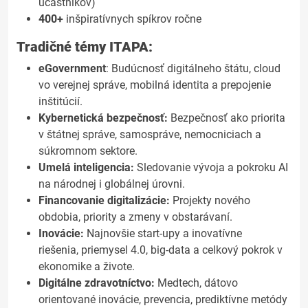
účastníkov)
400+
inšpiratívnych spíkrov ročne
Tradičné témy ITAPA:
eGovernment
: Budúcnosť digitálneho štátu, cloud
vo verejnej správe, mobilná identita a prepojenie
inštitúcií.
Kybernetická bezpečnosť:
Bezpečnosť ako priorita
v štátnej správe, samospráve, nemocniciach a
súkromnom sektore.
Umelá inteligencia:
Sledovanie vývoja a pokroku AI
na národnej i globálnej úrovni.
Financovanie digitalizácie:
Projekty nového
obdobia, priority a zmeny v obstarávaní.
Inovácie:
Najnovšie start-upy a inovatívne
riešenia, priemysel 4.0, big-data a celkový pokrok v
ekonomike a živote.
Digitálne zdravotníctvo:
Medtech, dátovo
orientované inovácie, prevencia, prediktívne metódy