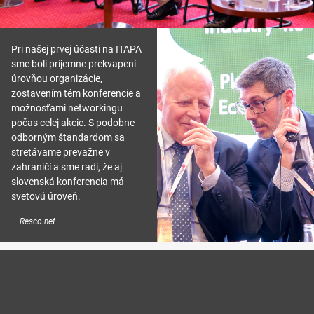
Pri našej prvej účasti na ITAPA
sme boli príjemne prekvapení
úrovňou organizácie,
zostavením tém konferencie a
možnosťami networkingu
počas celej akcie. S podobne
odborným štandardom sa
stretávame prevažne v
zahraničí a sme radi, že aj
slovenská konferencia má
svetovú úroveň.
Resco.net