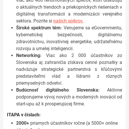
viac ako 400 renomovaných spíkrov, ktorí diskutujú
o aktuálnych trendoch a priekopníckych riešeniach v
digitálnej transformácii a modernizácii verejného
sektora. Pozrite si
našich spíkrov.
Široké spektrum tém:
Venujeme sa eGovernmentu,
kybernetickej bezpečnosti, digitálnemu
zdravotníctvu, inovatívnej energetike, udržateľnému
rozvoju a umelej inteligencii.
Networking:
Viac ako 2 000 účastníkov zo
Slovenska aj zahraničia získava cenné poznatky a
nadväzuje strategické partnerstvá s kľúčovými
predstaviteľmi vlád a lídrami z rôznych
priemyselných odvetví.
Budúcnosť digitálneho Slovenska:
Aktívne
podporujeme vývoj nových a moderných inovácií od
start-upu až k prosperujúcej firme.
ITAPA v číslach:
2000+
priamych účastníkov ročne (a 5000+ online