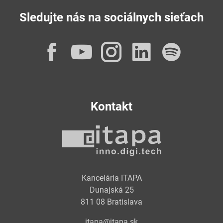
Sledujte nás na sociálnych sieťach
Facebook
YouTube
Instagram
LinkedI
Spot
Kontakt
Kancelária ITAPA
Dunajská 25
811 08 Bratislava
itapa@itapa.sk