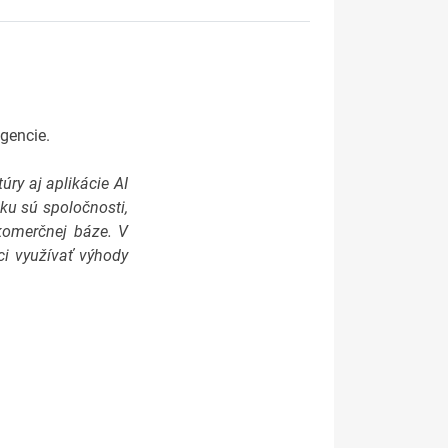
igencie.
úry aj aplikácie AI
ku sú spoločnosti,
 komerčnej báze. V
ci využívať výhody