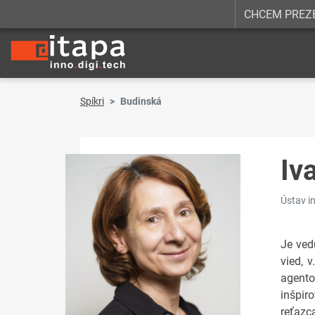
CHCEM PREZ
Spíkri
Budinská
Iv
Ústav i
Je ved
vied, 
agento
inšpir
reťazc