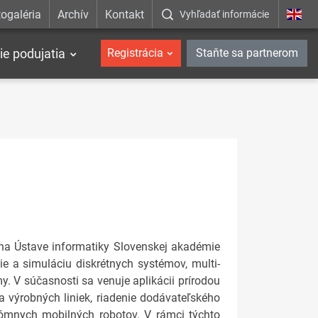
ogaléria
Archív
Kontakt
Vyhľadať informácie
ie podujatia
Registrácia
Staňte sa partnerom
na Ústave informatiky Slovenskej akadémie
ie a simuláciu diskrétnych systémov, multi-
. V súčasnosti sa venuje aplikácii prírodou
a výrobných liniek, riadenie dodávateľského
nómnych mobilných robotov. V rámci týchto