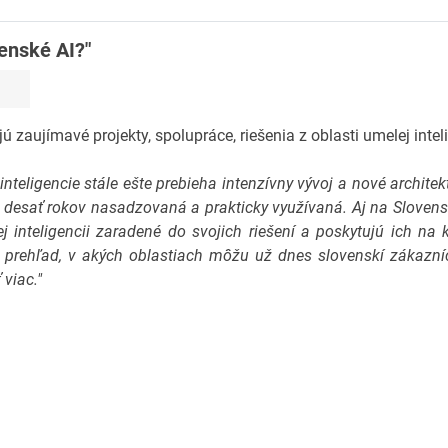
enské AI?"
jú zaujímavé projekty, spolupráce, riešenia z oblasti umelej intel
teligencie stále ešte prebieha intenzívny vývoj a nové architekt
ž desať rokov nasadzovaná a prakticky využívaná. Aj na Slovens
inteligencii zaradené do svojich riešení a poskytujú ich na
 prehľad, v akých oblastiach môžu už dnes slovenskí zákazní
viac."