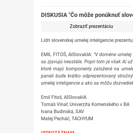
DISKUSIA "Čo môže ponúknuť slov
Zobraziť prezentáciu
Lídri slovenskej umelej inteligencie prezentu
EMIL FITOŠ, AISlovakIA:
"V doméne umelej in
sa zjavujú neustále. Popri tom je však A| u
ktoré majú komponenty založené na umelej 
paneli bude krátko odprezentovaný stručný
umelej inteligencie a ako sa môžu dozvedieť 
Emil Fitoš, AISlovakIA
Tomáš Vinař, Univerzita Komenského v BA
Ivana Budinská, SAV
Matej Pecháč, TACHYUM
VIDEOZÁZNAM