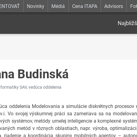
ENTOVAŤ
Novinky
Médiá
Cena ITAPA
Advisors
Fot
Najbližš
ana Budinská
nformatiky SAV, vedúca oddelenia
úca oddelenia Modelovania a simulácie diskrétnych procesov 
v.v.i. Vo svojej výskumnej práci sa zameriava sa na modelovan
vých systémov, metódy umelej inteligencie a komplexné systémy
ovaných metód v rôznych oblastiach, napr. výroba, optimalizáci
a, riadenie a koordinácia skupiny mobilných agentov – auto