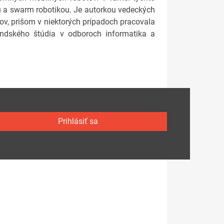
mu a swarm robotikou. Je autorkou vedeckých
tov, prišom v niektorých prípadoch pracovala
andského štúdia v odboroch informatika a
Prihlásiť sa