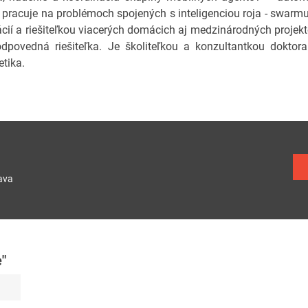
í pracuje na problémoch spojených s inteligenciou roja - swar
ácií a riešiteľkou viacerých domácich aj medzinárodných projek
dpovedná riešiteľka. Je školiteľkou a konzultantkou doktor
etika.
ava
"