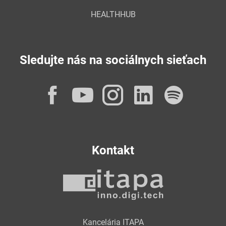
HEALTHHUB
Sledujte nás na sociálnych sieťach
Facebook
YouTube
Instagram
LinkedI
Spot
Kontakt
Kancelária ITAPA