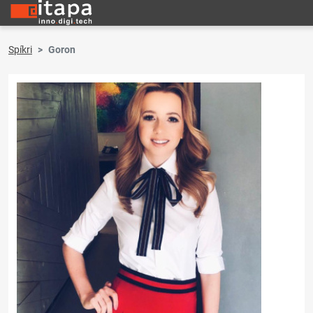
Spíkri
Goron