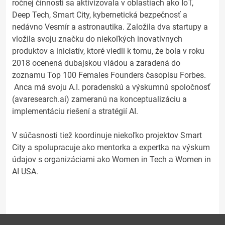
ročnej činnosti sa aktivizovala v oblastiach ako IoT,
Deep Tech, Smart City, kybernetická bezpečnosť a
nedávno Vesmír a astronautika. Založila dva startupy a
vložila svoju značku do niekoľkých inovatívnych
produktov a iniciatív, ktoré viedli k tomu, že bola v roku
2018 ocenená dubajskou vládou a zaradená do
zoznamu Top 100 Females Founders časopisu Forbes.
Anca má svoju A.I. poradenskú a výskumnú spoločnosť
(avaresearch.ai) zameranú na konceptualizáciu a
implementáciu riešení a stratégií AI.
V súčasnosti tiež koordinuje niekoľko projektov Smart
City a spolupracuje ako mentorka a expertka na výskum
údajov s organizáciami ako Women in Tech a Women in
AI USA.