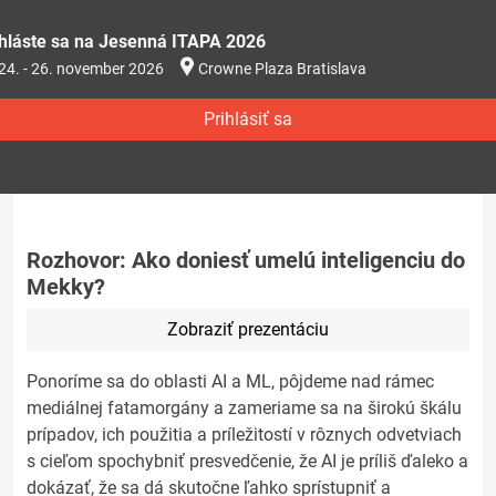
ihláste sa na Jesenná ITAPA 2026
24. - 26. november 2026
Crowne Plaza Bratislava
Prihlásiť sa
Rozhovor: Ako doniesť umelú inteligenciu do
Mekky?
Zobraziť prezentáciu
Ponoríme sa do oblasti AI a ML, pôjdeme nad rámec
mediálnej fatamorgány a zameriame sa na širokú škálu
prípadov, ich použitia a príležitostí v rôznych odvetviach
s cieľom spochybniť presvedčenie, že AI je príliš ďaleko a
dokázať, že sa dá skutočne ľahko sprístupniť a