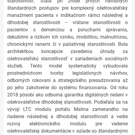
starostlivosť. Stála pri zrode prvých národných
štandardných postupov pre komplexný ošetrovateľský
manažment pacienta v indikačnom rámci následnej a
dlhodobej starostlivosti – vrátane starostlivosti o
pacientov s demenciou a poruchami správania,
dekubitmi a rizikom ich vzniku, imobilitou, malnutríciou,
chronickými ranami či v paliatívnej starostlivosti. Bola
architektkou koncepcie zavedenia úhrady za
ošetrovateľskú starostlivosť v zariadeniach sociálnych
služieb. Tento model systematicky vybudovala
prostredníctvom tvorby legislatívnych návrhov,
odborných rokovaní a strategického presadzovania až
po jeho zakotvenie do systému financovania. Od roku
2018 pôsobí ako odborná garantka digitálnych riešení v
ošetrovateľstve dlhodobej starostlivosti. Podieľala sa na
vývoji LTC modulu portálu Malina zameraného na
riadenie následnej a dlhodobej starostlivosti a vedie
rozvoj elektronického modulu pre vedenie
ošetrovateľskej dokumentácie v súlade so štandardnými