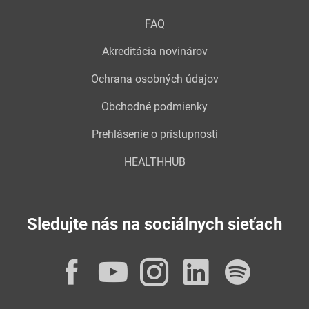
FAQ
Akreditácia novinárov
Ochrana osobných údajov
Obchodné podmienky
Prehlásenie o prístupnosti
HEALTHHUB
Sledujte nás na sociálnych sieťach
Facebook
YouTube
Instagram
LinkedI
Spot