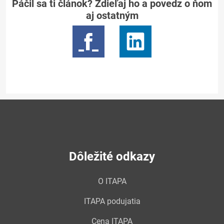
Páčil sa ti článok? Zdieľaj ho a povedz o ňom
aj ostatným
Dôležité odkazy
O ITAPA
ITAPA podujatia
Cena ITAPA