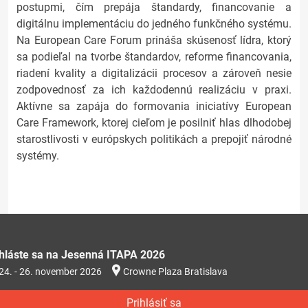
postupmi, čím prepája štandardy, financovanie a
digitálnu implementáciu do jedného funkčného systému.
Na European Care Forum prináša skúsenosť lídra, ktorý
sa podieľal na tvorbe štandardov, reforme financovania,
riadení kvality a digitalizácii procesov a zároveň nesie
zodpovednosť za ich každodennú realizáciu v praxi.
Aktívne sa zapája do formovania iniciatívy European
Care Framework, ktorej cieľom je posilniť hlas dlhodobej
starostlivosti v európskych politikách a prepojiť národné
systémy.
ihláste sa na Jesenná ITAPA 2026
24. - 26. november 2026
Crowne Plaza Bratislava
Prihlásiť sa