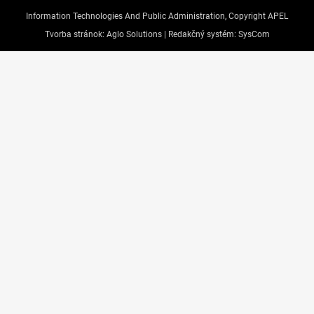
Information Technologies And Public Administration, Copyright APEL
Tvorba stránok:
Aglo Solutions |
Redakčný systém:
SysCom