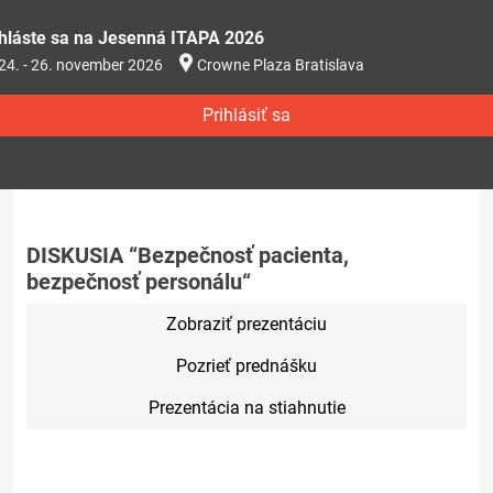
ihláste sa na Jesenná ITAPA 2026
24. - 26. november 2026
Crowne Plaza Bratislava
Prihlásiť sa
DISKUSIA “Bezpečnosť pacienta,
bezpečnosť personálu“
Zobraziť prezentáciu
Pozrieť prednášku
Prezentácia na stiahnutie