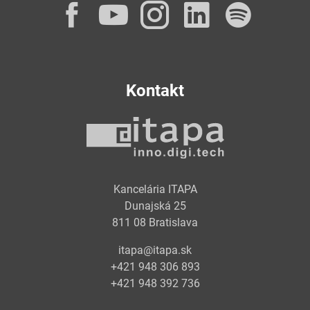
Facebook
YouTube
Instagram
LinkedI
Spot
Kontakt
Kancelária ITAPA
Dunajská 25
811 08 Bratislava
itapa@itapa.sk
+421 948 306 893
+421 948 392 736