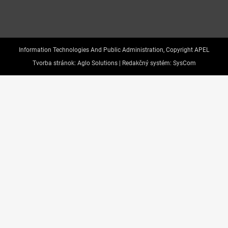
Information Technologies And Public Administration, Copyright APEL
Tvorba stránok:
Aglo Solutions |
Redakčný systém:
SysCom