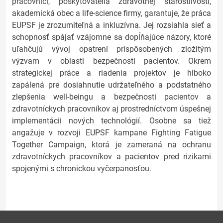
pracovníci, poskytovatelia zdravotnej starostlivosti,
akademická obec a life-science firmy, garantuje, že práca
EUPSF je zrozumiteľná a inkluzívna. Jej rozsiahla sieť a
schopnosť spájať vzájomne sa dopĺňajúce názory, ktoré
uľahčujú vývoj opatrení prispôsobených zložitým
výzvam v oblasti bezpečnosti pacientov. Okrem
strategickej práce a riadenia projektov je hlboko
zapálená pre dosiahnutie udržateľného a podstatného
zlepšenia well-beingu a bezpečnosti pacientov a
zdravotníckych pracovníkov aj prostredníctvom úspešnej
implementácii nových technológií. Osobne sa tiež
angažuje v rozvoji EUPSF kampane Fighting Fatigue
Together Campaign, ktorá je zameraná na ochranu
zdravotníckych pracovníkov a pacientov pred rizikami
spojenými s chronickou vyčerpanosťou.