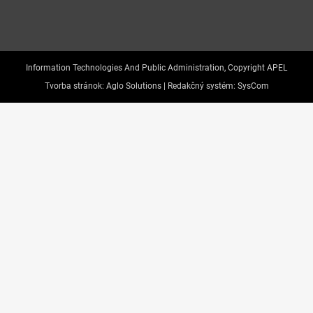
Information Technologies And Public Administration, Copyright APEL
Tvorba stránok:
Aglo Solutions |
Redakčný systém:
SysCom