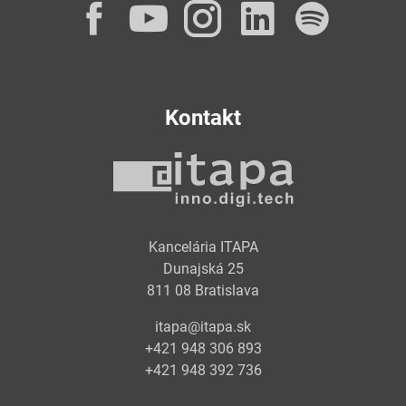
Facebook
YouTube
Instagram
LinkedI
Spot
Kontakt
Kancelária ITAPA
Dunajská 25
811 08 Bratislava
itapa@itapa.sk
+421 948 306 893
+421 948 392 736