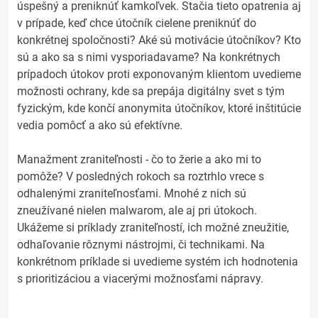
úspešný a preniknúť kamkoľvek. Stačia tieto opatrenia aj
v prípade, keď chce útočník cielene preniknúť do
konkrétnej spoločnosti? Aké sú motivácie útočníkov? Kto
sú a ako sa s nimi vysporiadavame? Na konkrétnych
prípadoch útokov proti exponovaným klientom uvedieme
možnosti ochrany, kde sa prepája digitálny svet s tým
fyzickým, kde končí anonymita útočníkov, ktoré inštitúcie
vedia pomôcť a ako sú efektívne.
Manažment zraniteľnosti - čo to žerie a ako mi to
pomôže? V posledných rokoch sa roztrhlo vrece s
odhalenými zraniteľnosťami. Mnohé z nich sú
zneužívané nielen malwarom, ale aj pri útokoch.
Ukážeme si príklady zraniteľností, ich možné zneužitie,
odhaľovanie rôznymi nástrojmi, či technikami. Na
konkrétnom príklade si uvedieme systém ich hodnotenia
s prioritizáciou a viacerými možnosťami nápravy.