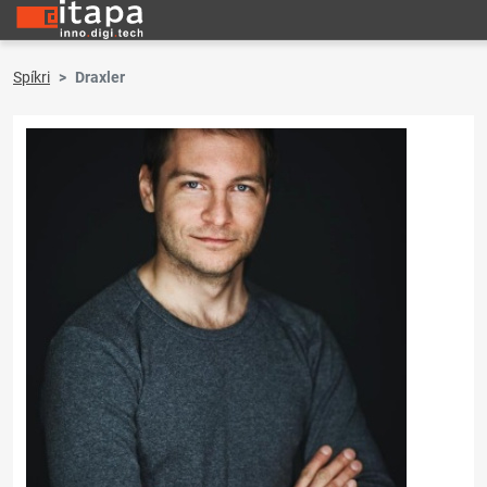
Spíkri
Draxler