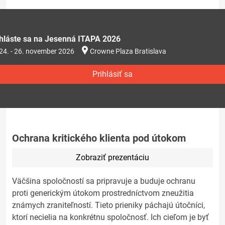
ihláste sa na Jesenná ITAPA 2026
24. - 26. november 2026
Crowne Plaza Bratislava
Prihlásiť sa
Ochrana kritického klienta pod útokom
Zobraziť prezentáciu
Väčšina spoločností sa pripravuje a buduje ochranu
proti generickým útokom prostredníctvom zneužitia
známych zraniteľností. Tieto prieniky páchajú útočníci,
ktorí necielia na konkrétnu spoločnosť. Ich cieľom je byť