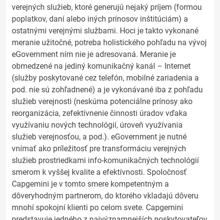
verejných služieb, ktoré generujú nejaký príjem (formou
poplatkov, daní alebo iných prínosov inštitúciám) a
ostatnými verejnými službami. Hoci je takto vykonané
meranie užitočné, potreba holistického pohľadu na vývoj
eGovernment ním nie je adresovaná. Meranie je
obmedzené na jediný komunikačný kanál – Internet
(služby poskytované cez telefón, mobilné zariadenia a
pod. nie sú zohľadnené) a je vykonávané iba z pohľadu
služieb verejnosti (neskúma potenciálne prínosy ako
reorganizácia, zefektívnenie činnosti úradov vďaka
využívaniu nových technológií, úroveň využívania
služieb verejnosťou, a pod.). eGovernment je nutné
vnímať ako príležitosť pre transformáciu verejných
služieb prostriedkami info-komunikačných technológií
smerom k vyššej kvalite a efektívnosti. Spoločnosť
Capgemini je v tomto smere kompetentným a
dôveryhodným partnerom, do ktorého vkladajú dôveru
mnohí spokojní klienti po celom svete. Capgemini
predstavuje jedného z najvýznamnejších poskytovateľov