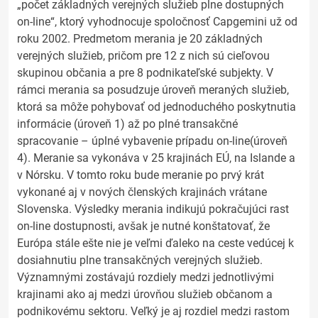
„počet základných verejných služieb plne dostupných
on-line“, ktorý vyhodnocuje spoločnosť Capgemini už od
roku 2002. Predmetom merania je 20 základných
verejných služieb, pričom pre 12 z nich sú cieľovou
skupinou občania a pre 8 podnikateľské subjekty. V
rámci merania sa posudzuje úroveň meraných služieb,
ktorá sa môže pohybovať od jednoduchého poskytnutia
informácie (úroveň 1) až po plné transakčné
spracovanie – úplné vybavenie prípadu on-line(úroveň
4). Meranie sa vykonáva v 25 krajinách EÚ, na Islande a
v Nórsku. V tomto roku bude meranie po prvý krát
vykonané aj v nových členských krajinách vrátane
Slovenska. Výsledky merania indikujú pokračujúci rast
on-line dostupnosti, avšak je nutné konštatovať, že
Európa stále ešte nie je veľmi ďaleko na ceste vedúcej k
dosiahnutiu plne transakčných verejných služieb.
Významnými zostávajú rozdiely medzi jednotlivými
krajinami ako aj medzi úrovňou služieb občanom a
podnikovému sektoru. Veľký je aj rozdiel medzi rastom